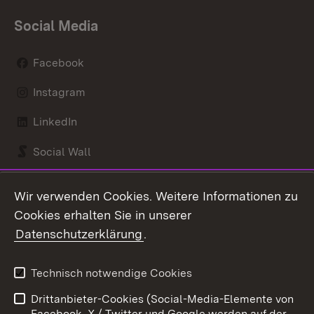
Social Media
Facebook
Instagram
LinkedIn
Social Wall
Youtube
Wir verwenden Cookies. Weitere Informationen zu
Cookies erhalten Sie in unserer
Zum 
Datenschutzerklärung
.
Kontakt
Datenschutz
Benutzungshinweise
Erklärung zur
Technisch notwendige Cookies
Barrierefreiheit
Drittanbieter-Cookies (Social-Media-Elemente von
Impressum
Cookies
Facebook, X / Twitter und Google werden auf der