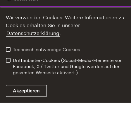
Youtube
Wir verwenden Cookies. Weitere Informationen zu
Cookies erhalten Sie in unserer
Zum 
Datenschutzerklärung
.
Kontakt
Datenschutz
Benutzungshinweise
Erklärung zur
Technisch notwendige Cookies
Barrierefreiheit
Drittanbieter-Cookies (Social-Media-Elemente von
Impressum
Cookies
Facebook, X / Twitter und Google werden auf der
gesamten Webseite aktiviert.)
Akzeptieren
Link zum Landesportal