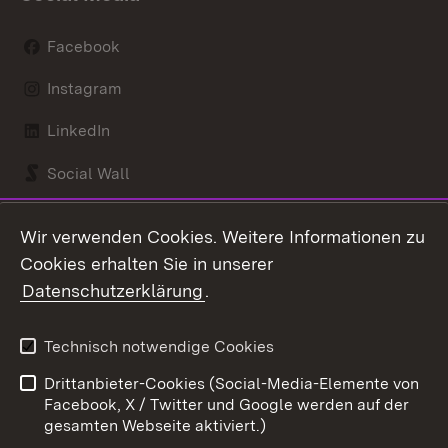
Facebook
Instagram
LinkedIn
Social Wall
Youtube
Wir verwenden Cookies. Weitere Informationen zu
Cookies erhalten Sie in unserer
Zum 
Datenschutzerklärung
.
Kontakt
Datenschutz
Benutzungshinweise
Erklärung zur
Technisch notwendige Cookies
Barrierefreiheit
Drittanbieter-Cookies (Social-Media-Elemente von
Impressum
Cookies
Facebook, X / Twitter und Google werden auf der
gesamten Webseite aktiviert.)