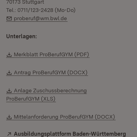
70173 Stuttgart
Tel.: 0711/123-2428 (Mo-Do)
E-Mail:
proberuf@wm.bwl.de
Unterlagen:
Download:
(Öffnet in neuem F
Merkblatt ProBerufGYM (PDF)
Download:
(Öffnet in neuem Fe
Antrag ProBerufGYM (DOCX)
Download:
Anlage Zuschussberechnung
(Öffnet in neuem Fenster)
ProBerufGYM (XLS)
Download:
(Öffnet 
Mittelanforderung ProBerufGYM (DOCX)
Extern:
Ausbildungsplattform Baden-Württemberg
(Öff