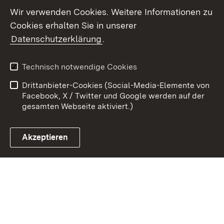
Youtube
Wir verwenden Cookies. Weitere Informationen zu
Cookies erhalten Sie in unserer
Zum 
Datenschutzerklärung
.
Kontakt
Datenschutz
Benutzungshinweise
Erklärung zur
Technisch notwendige Cookies
Barrierefreiheit
Drittanbieter-Cookies (Social-Media-Elemente von
Impressum
Cookies
Facebook, X / Twitter und Google werden auf der
gesamten Webseite aktiviert.)
Akzeptieren
Link zum Landesportal