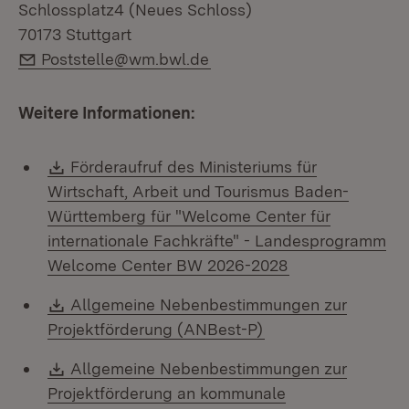
Schlossplatz4 (Neues Schloss)
70173 Stuttgart
E-Mail:
Poststelle@wm.bwl.de
Weitere Informationen:
Download:
Förderaufruf des Ministeriums für
Wirtschaft, Arbeit und Tourismus Baden-
Württemberg für "Welcome Center für
internationale Fachkräfte" - Landesprogramm
(Öffnet in neue
Welcome Center BW 2026-2028
Download:
Allgemeine Nebenbestimmungen zur
(Öffnet in neuem Fe
Projektförderung (ANBest-P)
Download:
Allgemeine Nebenbestimmungen zur
Projektförderung an kommunale