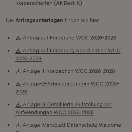
(Öffnet in neuem Fen
Körperschaften (ANBest-K)
Die
Antragsunterlagen
finden Sie hier:
Download:
(Öffne
Antrag auf Förderung WCC 2026-2028
Download:
Antrag auf Förderung Koordination WCC
(Öffnet in neuem Fenster)
2026-2028
Download:
(Öffne
Anlage-1-Konzeption WCC 2026-2028
Download:
Anlage-2-Arbeitsprogramm WCC 2026-
(Öffnet in neuem Fenster)
2028
Download:
Anlage-3-Detaillierte Aufstellung der
(Öffnet in neue
Aufwendungen WCC 2026-2028
Download:
Anlage-Merkblatt Datenschutz Welcome
(Öffnet in neuem Fenster)