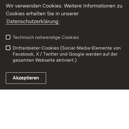
Wir verwenden Cookies. Weitere Informationen zu
Cookies erhalten Sie in unserer
Zum 
Datenschutzerklärung
.
Kontakt
Datenschutz
Benutzungshinweise
Erklärung zur
Technisch notwendige Cookies
Barrierefreiheit
Drittanbieter-Cookies (Social-Media-Elemente von
Impressum
Cookies
Facebook, X / Twitter und Google werden auf der
gesamten Webseite aktiviert.)
Akzeptieren
Link zum Landesportal