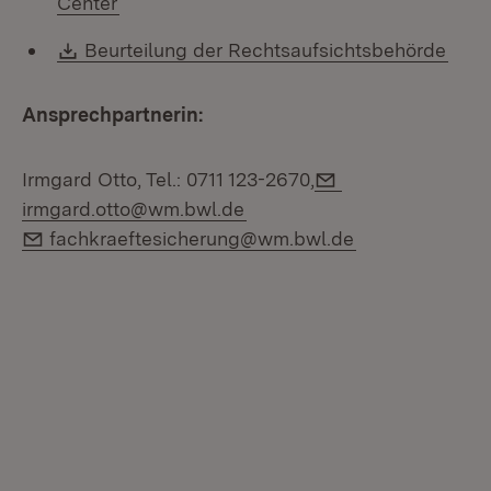
Center
Download:
(Öff
Beurteilung der Rechtsaufsichtsbehörde
Ansprechpartnerin:
E-Mail:
Irmgard Otto, Tel.: 0711 123-2670,
irmgard.otto@wm.bwl.de
E-Mail:
fachkraeftesicherung@wm.bwl.de