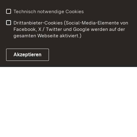
Benutzungshinweise
Erklärung zur
Technisch notwendige Cookies
Barrierefreiheit
Drittanbieter-Cookies (Social-Media-Elemente von
Impressum
Cookies
Facebook, X / Twitter und Google werden auf der
gesamten Webseite aktiviert.)
Akzeptieren
Link zum Landesportal