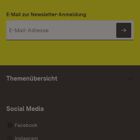
E-Mail zur Newsletter-Anmeldung
News
Themenübersicht
Social Media
Facebook
Instagram