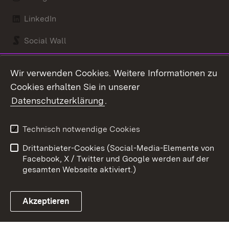
LinkedIn
Social Wall
Youtube
Wir verwenden Cookies. Weitere Informationen zu
Cookies erhalten Sie in unserer
Zum 
Datenschutzerklärung
.
Kontakt
Datenschutz
Benutzungshinweise
Erklärung zur
Technisch notwendige Cookies
Barrierefreiheit
Drittanbieter-Cookies (Social-Media-Elemente von
Impressum
Cookies
Facebook, X / Twitter und Google werden auf der
gesamten Webseite aktiviert.)
Akzeptieren
Link zum Landesportal