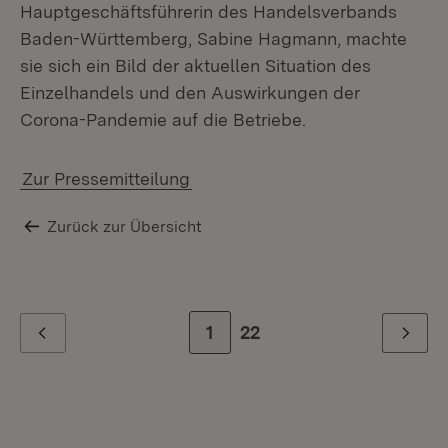
Hauptgeschäftsführerin des Handelsverbands
Baden-Württemberg, Sabine Hagmann, machte
sie sich ein Bild der aktuellen Situation des
Einzelhandels und den Auswirkungen der
Corona-Pandemie auf die Betriebe.
Zur Pressemitteilung
Zurück zur Übersicht
Zur Seite
1
Zur letzten Seite
22
Zurück
Weiter