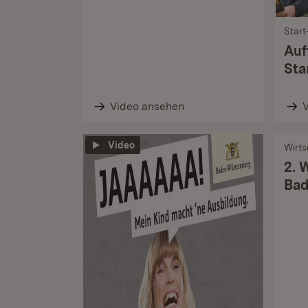
Star
Auf
Sta
Video ansehen
Video
Wirts
2. 
Bad