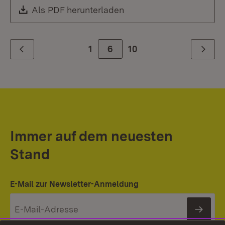
Download:
Als PDF herunterladen
(Öffnet in neuem Fenste
1
Zur Seite
6
10
Zurück
Weiter
Immer auf dem neuesten
Stand
E-Mail zur Newsletter-Anmeldung
News