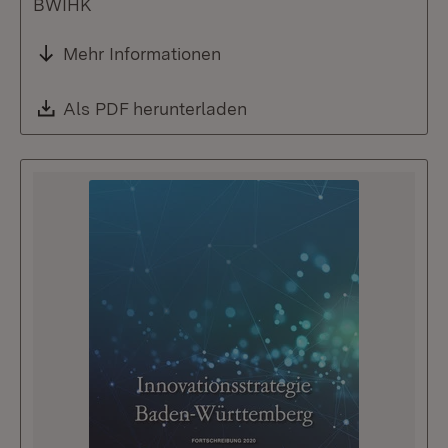
BWIHK
Mehr Informationen
Download:
Als PDF herunterladen
(Öffnet in neuem Fenste