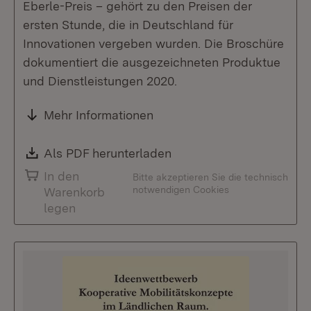
Eberle-Preis – gehört zu den Preisen der
ersten Stunde, die in Deutschland für
Innovationen vergeben wurden. Die Broschüre
dokumentiert die ausgezeichneten Produktue
und Dienstleistungen 2020.
Mehr Informationen
Download:
Als PDF herunterladen
(Öffnet in neuem Fenste
In den
Bitte akzeptieren Sie die technisch
notwendigen Cookies
Warenkorb
legen