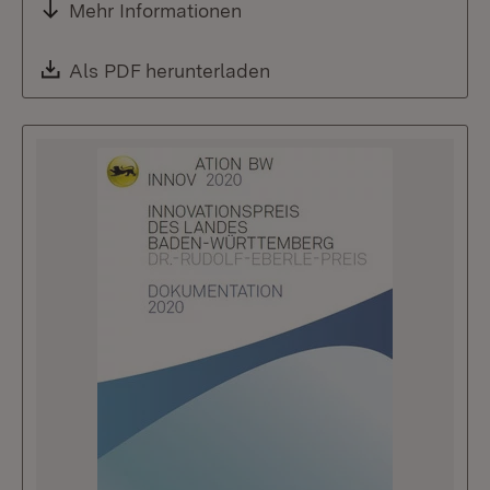
Mehr Informationen
Download:
Als PDF herunterladen
(Öffnet in neuem Fenste