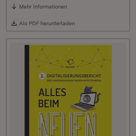
Mehr Informationen
Download:
Als PDF herunterladen
(Öffnet in neuem Fenste