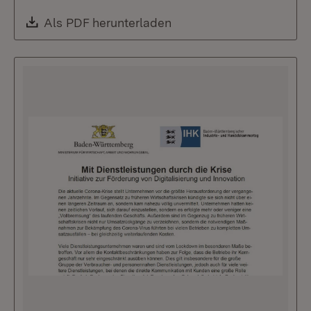
Download:
Als PDF herunterladen
(Öffnet in neuem Fenste