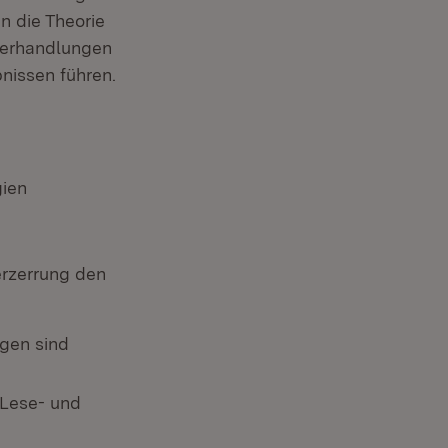
in die Theorie
 Verhandlungen
nissen führen.
gien
erzerrung den
gen sind
 Lese- und