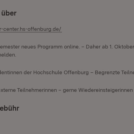
 über
(Öffnet in neuem Fenster)
r-center.hs-offenburg.de/
mester neues Programm online. – Daher ab 1. Oktober 
melden.
dentinnen der Hochschule Offenburg – Begrenzte Teiln
externe Teilnehmerinnen – gerne Wiedereinsteigerinnen 
ebühr