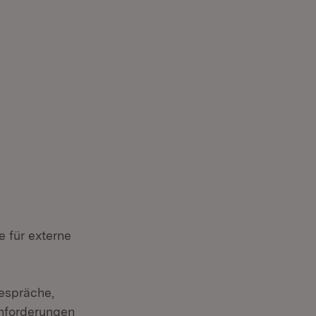
e für externe
espräche,
anforderungen