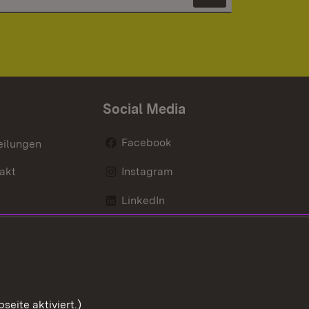
Newsletter 
Social Media
Facebook
eilungen
akt
Instagram
LinkedIn
Social Wall
Youtube
eite aktiviert.)