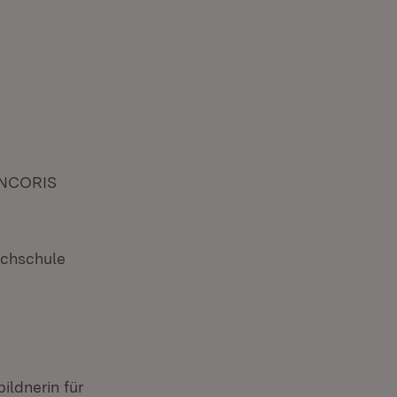
 ANCORIS
Hochschule
ildnerin für