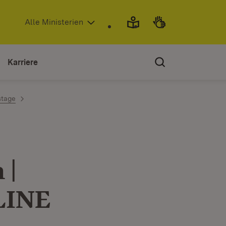
(Öffnet in neuem Fenster)
Alle Ministerien
Karriere
stage
 |
NLINE