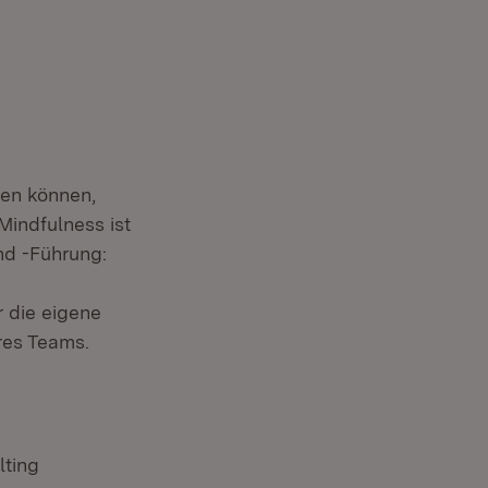
fen können,
indfulness ist
nd -Führung:
r die eigene
res Teams.
ting