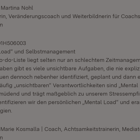
n Martina Nohl
in, Veränderungscoach und Weiterbildnerin für Coach
en
01H506003
 Load“ und Selbstmanagement
 To-do-Liste liegt selten nur an schlechtem Zeitmanage
aben gibt es viele unsichtbare Aufgaben, die nie expliz
uen dennoch nebenher identifiziert, geplant und dann e
ufig „unsichtbaren“ Verantwortlichkeiten sind „Mental 
rmüdend und trägt maßgeblich zu unserem Stressempfi
ntifizieren wir den persönlichen „Mental Load“ und era
gien.
-Marie Kosmalla | Coach, Achtsamkeitstrainerin, Mediat
en