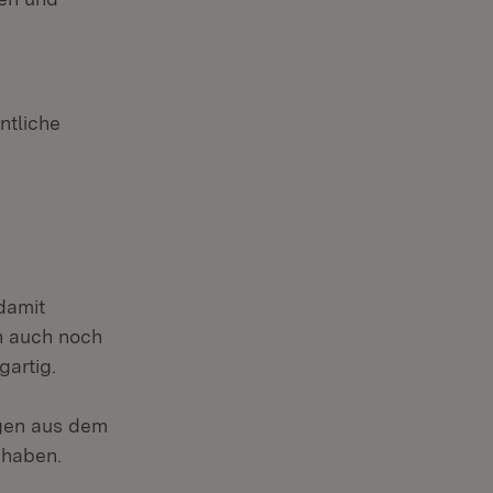
ntliche
damit
n auch noch
gartig.
ngen aus dem
 haben.