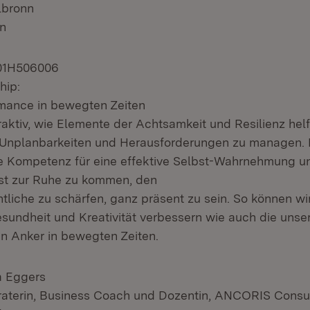
lbronn
en
201H506006
hip:
mance in bewegten Zeiten
raktiv, wie Elemente der Achtsamkeit und Resilienz hel
 Unplanbarkeiten und Herausforderungen zu managen. M
e Kompetenz für eine effektive Selbst-Wahrnehmung u
st zur Ruhe zu kommen, den
tliche zu schärfen, ganz präsent zu sein. So können wi
sundheit und Kreativität verbessern wie auch die unse
in Anker in bewegten Zeiten.
a Eggers
terin, Business Coach und Dozentin, ANCORIS Consul