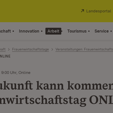
Extern:
Landesportal
schaft
Innovation
Arbeit
Tourismus
Service
haft
Frauenwirtschaftstage
Veranstaltungen: Frauenwirtschaft
ONLINE
 9:00 Uhr, Online
ukunft kann kommen
nwirtschaftstag O