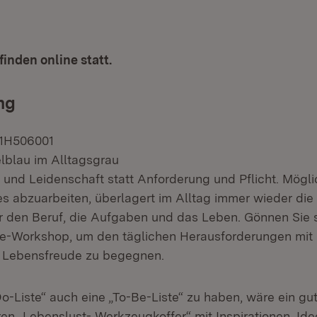
inden online statt.
ng
01H506001
lblau im Alltagsgrau
und Leidenschaft statt Anforderung und Pflicht. Möglic
les abzuarbeiten, überlagert im Alltag immer wieder di
r den Beruf, die Aufgaben und das Leben. Gönnen Sie 
ie-Workshop, um den täglichen Herausforderungen mit
d Lebensfreude zu begegnen.
o-Liste“ auch eine „To-Be-Liste“ zu haben, wäre ein gu
ren „Lebenslust- Werkzeugkoffer“ mit Inspirationen, Id