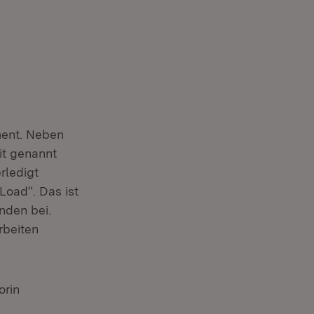
s
ment. Neben
it genannt
rledigt
Load“. Das ist
nden bei.
rbeiten
orin