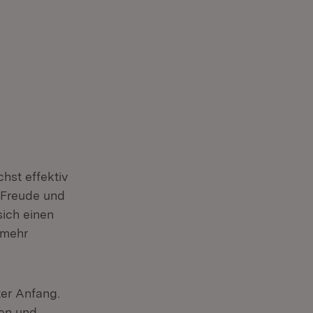
hst effektiv
e Freude und
sich einen
 mehr
ter Anfang.
een und