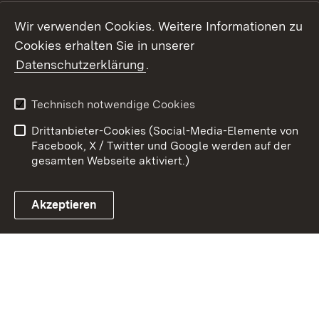
Youtube
Wir verwenden Cookies. Weitere Informationen zu
Cookies erhalten Sie in unserer
Zum 
Datenschutzerklärung
.
Kontakt
Datenschutz
Benutzungshinweise
Erklärung zur
Technisch notwendige Cookies
Barrierefreiheit
Drittanbieter-Cookies (Social-Media-Elemente von
Impressum
Cookies
Facebook, X / Twitter und Google werden auf der
gesamten Webseite aktiviert.)
Akzeptieren
Link zum Landesportal