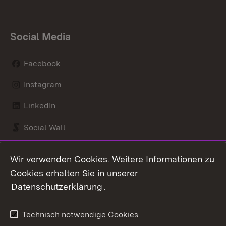
Social Media
Facebook
Instagram
LinkedIn
Social Wall
Youtube
Wir verwenden Cookies. Weitere Informationen zu
Cookies erhalten Sie in unserer
Zum 
Datenschutzerklärung
.
Kontakt
Datenschutz
Benutzungshinweise
Erklärung zur
Technisch notwendige Cookies
Barrierefreiheit