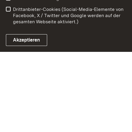
Barrierefreiheit
Drittanbieter-Cookies (Social-Media-Elemente von
Impressum
Cookies
Facebook, X / Twitter und Google werden auf der
gesamten Webseite aktiviert.)
Akzeptieren
Link zum Landesportal