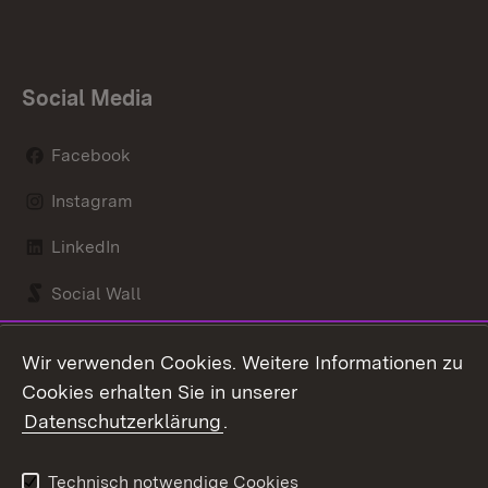
Social Media
Facebook
Instagram
LinkedIn
Social Wall
Youtube
Wir verwenden Cookies. Weitere Informationen zu
Cookies erhalten Sie in unserer
Zum 
Datenschutzerklärung
.
Kontakt
Datenschutz
Benutzungshinweise
Erklärung zur
Technisch notwendige Cookies