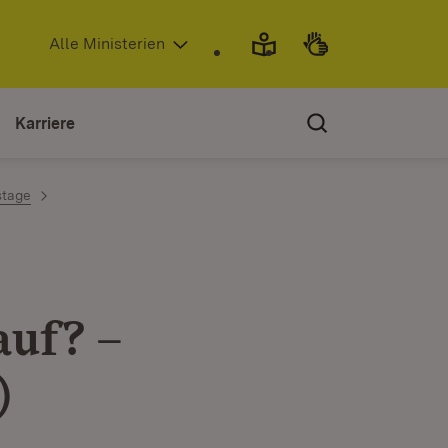
(Öffnet in neuem Fenster)
Alle Ministerien
Karriere
stage
auf? –
)