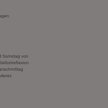
ragen:
nd Samstag von
Selbstreflexion
agnachmittag
nderes