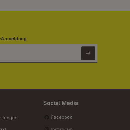
er-Anmeldung
Newsletter 
Social Media
Facebook
eilungen
akt
Instagram