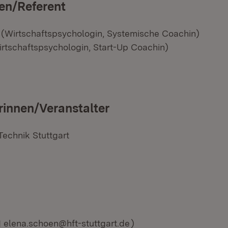
en/Referent
(Wirtschaftspsychologin, Systemische Coachin)
rtschaftspsychologin, Start-Up Coachin)
rinnen/Veranstalter
Technik Stuttgart
E-Mail:
elena.schoen@hft-stuttgart.de
)