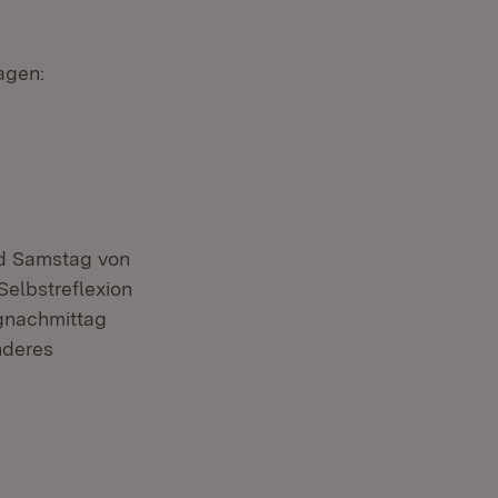
ragen:
nd Samstag von
Selbstreflexion
agnachmittag
nderes