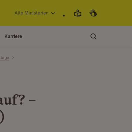
(Öffnet in neuem Fenster)
Alle Ministerien
Karriere
stage
auf? –
)