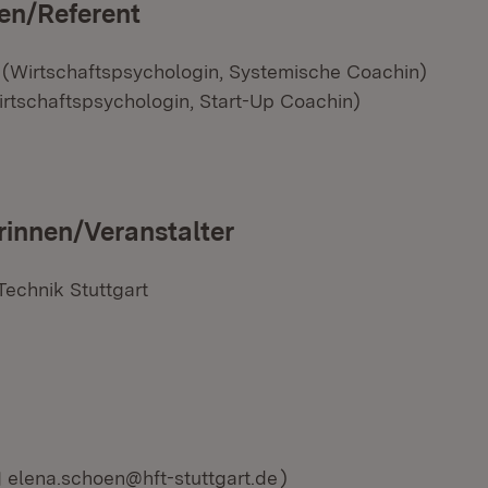
en/Referent
(Wirtschaftspsychologin, Systemische Coachin)
rtschaftspsychologin, Start-Up Coachin)
rinnen/Veranstalter
Technik Stuttgart
E-Mail:
elena.schoen@hft-stuttgart.de
)