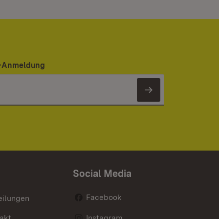
er-Anmeldung
Newsletter 
Social Media
Facebook
eilungen
akt
Instagram