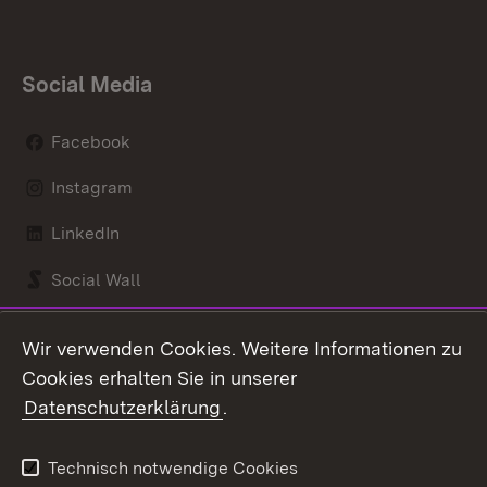
Social Media
Facebook
Instagram
LinkedIn
Social Wall
Youtube
Wir verwenden Cookies. Weitere Informationen zu
Cookies erhalten Sie in unserer
Zum 
Datenschutzerklärung
.
Kontakt
Datenschutz
Benutzungshinweise
Erklärung zur
Technisch notwendige Cookies
Barrierefreiheit