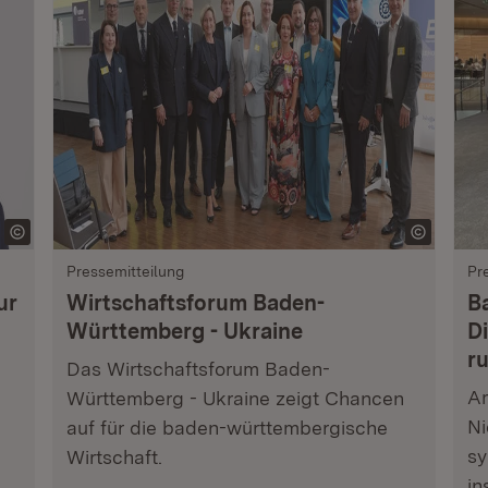
Pressemitteilung
Pr
ur
Wirtschaftsforum Baden-
B
Württemberg - Ukraine
Di
r
Das Wirtschaftsforum Baden-
Am
Württemberg - Ukraine zeigt Chancen
Ni
auf für die baden-württembergische
sy
Wirtschaft.
in