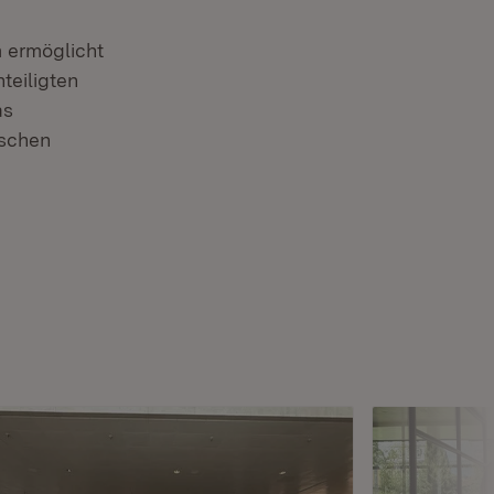
 ermöglicht
teiligten
as
ischen