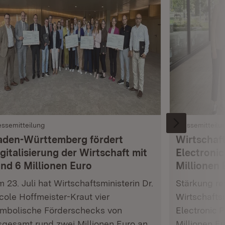
essemitteilung
Pressemitteilu
aden-Württemberg fördert
Wirtschaft
gitalisierung der Wirtschaft mit
Electronic
und 6 Millionen Euro
Millionen 
 23. Juli hat Wirtschaftsministerin Dr.
Stärkung res
cole Hoffmeister-Kraut vier
Wirtschafts
mbolische Förderschecks von
Electronic 
sgesamt rund zwei Millionen Euro an
Millionen E