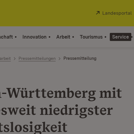
Extern:
Landesportal
schaft
Innovation
Arbeit
Tourismus
Service
arbeit
Pressemitteilungen
Pressemitteilung
-Württemberg mit
sweit niedrigster
tslosigkeit