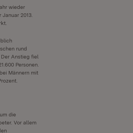
jahr wieder
 Januar 2013.
kt.
blich
nschen rund
Der Anstieg fiel
21.600 Personen.
 bei Männern mit
Prozent.
 um die
eter. Vor allem
den