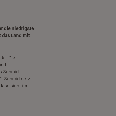
 die niedrigste
t das Land mit
kt. Die
und
ls Schmid.
“. Schmid setzt
dass sich der