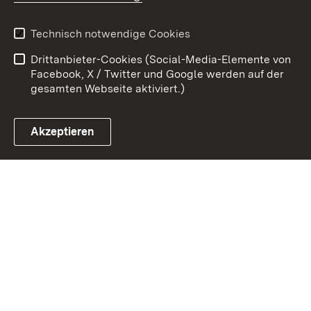
Kontakt
Datenschutz
Benutzungshinweise
Erklärung zur
Technisch notwendige Cookies
Barrierefreiheit
Drittanbieter-Cookies (Social-Media-Elemente von
Impressum
Cookies
Facebook, X / Twitter und Google werden auf der
gesamten Webseite aktiviert.)
Akzeptieren
Link zum Landesportal