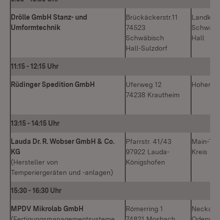
Drölle GmbH Stanz- und
Brückäckerstr.11
Landkrei
Umformtechnik
74523
Schwäbi
Schwäbisch
Hall
Hall-Sulzdorf
11:15
-
12:15 Uhr
Rüdinger Spedition GmbH
Uferweg 12
Hohenloh
74238 Krautheim
13:15
-
14:15 Uhr
Lauda Dr. R. Wobser GmbH & Co.
Pfarrstr. 41/43
Main-Tau
KG
97922 Lauda-
Kreis
(Hersteller von
Königshofen
Temperiergeräten und -anlagen)
15:30
-
16:30 Uhr
MPDV Mikrolab GmbH
Römerring 1
Neckar-
(Fertigungsmanagementsysteme
74821 Mosbach
Odenwal