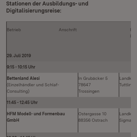
Stationen der Ausbildungs- und
Digitalisierungsreise:
Betrieb
Anschrift
Reg
Reg
29. Juli 2019
9:15
-
10:15 Uhr
Bettenland Alesi
In Grubäcker 5
Landkrei
(Einzelhändler und Schlaf-
78647
Tuttlinge
Consulting)
Trossingen
11:45
-
12:45 Uhr
HFM Modell- und Formenbau
Ostergasse 10
Landkrei
GmbH
88356 Ostrach
Sigmari