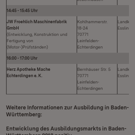
14:45
-
15:45 Uhr
JW Froehlich Maschinenfabrik
Kohlhammerstr.
Landkrei
GmbH
18-24
Esslinge
(Entwicklung, Konstruktion und
70771
Fertigung von
Leinfelden-
(Motor-)Prüfständen)
Echterdingen
16:00
-
17:00 Uhr
Herz Apotheke Mache
Bernhäuser Str. 5
Landkrei
Echterdingen e. K.
70771
Esslinge
Leinfelden-
Echterdingen
Weitere Informationen zur Ausbildung in Baden-
Württemberg:
Entwicklung des Ausbildungsmarkts in Baden-