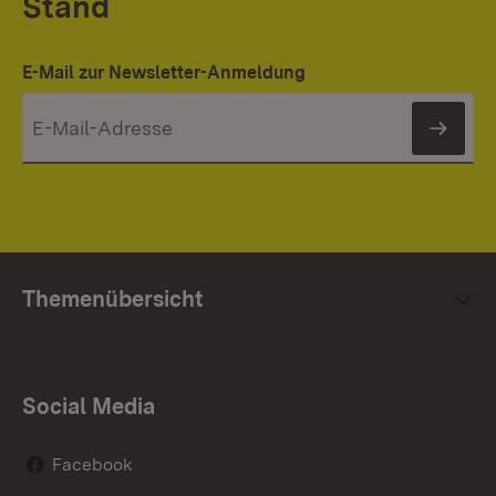
Stand
E-Mail zur Newsletter-Anmeldung
News
Themenübersicht
Social Media
Facebook