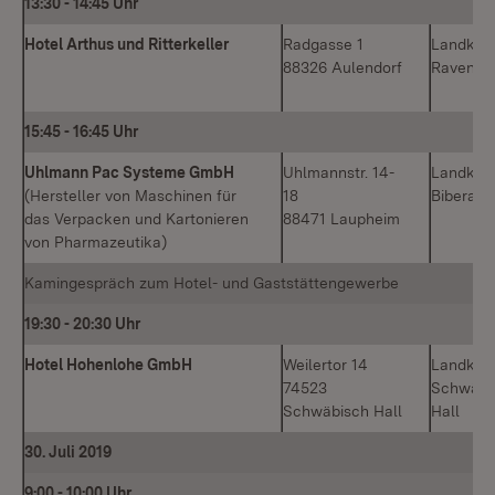
13:30
-
14:45 Uhr
Hotel Arthus und Ritterkeller
Radgasse 1
Landkrei
88326 Aulendorf
Ravensb
15:45
-
16:45 Uhr
Uhlmann Pac Systeme GmbH
Uhlmannstr. 14-
Landkrei
(Hersteller von Maschinen für
18
Biberach
das Verpacken und Kartonieren
88471 Laupheim
von Pharmazeutika)
Kamingespräch zum Hotel- und Gaststättengewerbe
19:30
-
20:30 Uhr
Hotel Hohenlohe GmbH
Weilertor 14
Landkrei
74523
Schwäbi
Schwäbisch Hall
Hall
30. Juli 2019
9:00
-
10:00 Uhr