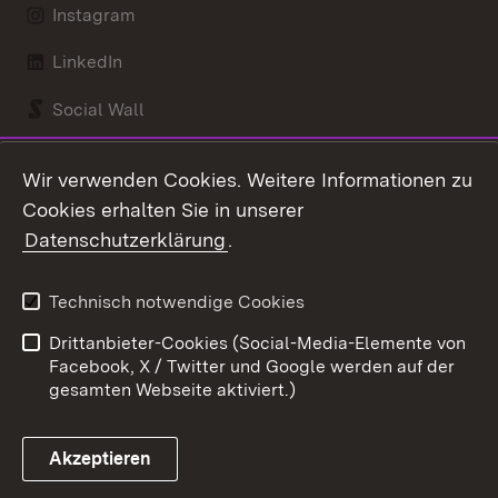
Instagram
LinkedIn
Social Wall
Youtube
Wir verwenden Cookies. Weitere Informationen zu
Cookies erhalten Sie in unserer
Zum 
Datenschutzerklärung
.
Kontakt
Datenschutz
Benutzungshinweise
Erklärung zur
Technisch notwendige Cookies
Barrierefreiheit
Drittanbieter-Cookies (Social-Media-Elemente von
Impressum
Cookies
Facebook, X / Twitter und Google werden auf der
gesamten Webseite aktiviert.)
Akzeptieren
Link zum Landesportal