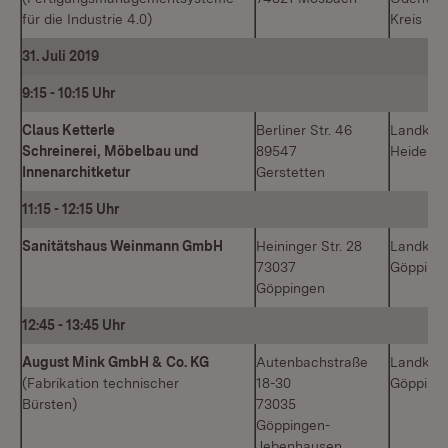
für die Industrie 4.0)
Kreis
31. Juli 2019
9:15
-
10:15 Uhr
Claus Ketterle
Berliner Str. 46
Landkrei
Schreinerei, Möbelbau und
89547
Heidenh
Innenarchitketur
Gerstetten
11:15
-
12:15 Uhr
Sanitätshaus Weinmann GmbH
Heininger Str. 28
Landkrei
73037
Göpping
Göppingen
12:45
-
13:45 Uhr
August Mink GmbH & Co. KG
Autenbachstraße
Landkrei
(Fabrikation technischer
18-30
Göpping
Bürsten)
73035
Göppingen-
Jebenhausen