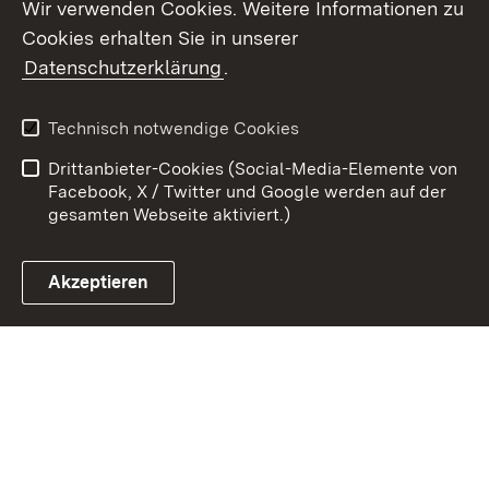
Wir verwenden Cookies. Weitere Informationen zu
Cookies erhalten Sie in unserer
Zum 
Datenschutzerklärung
.
Kontakt
Datenschutz
Benutzungshinweise
Erklärung zur
Technisch notwendige Cookies
Barrierefreiheit
Drittanbieter-Cookies (Social-Media-Elemente von
Impressum
Cookies
Facebook, X / Twitter und Google werden auf der
gesamten Webseite aktiviert.)
Akzeptieren
Link zum Landesportal