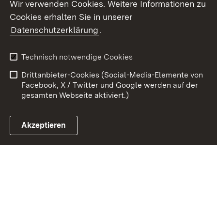
Wir verwenden Cookies. Weitere Informationen zu
Cookies erhalten Sie in unserer
Zum 
Datenschutzerklärung
.
Kontakt
Datenschutz
Benutzungshinweise
Erklärung zur
Technisch notwendige Cookies
Barrierefreiheit
Drittanbieter-Cookies (Social-Media-Elemente von
Impressum
Cookies
Facebook, X / Twitter und Google werden auf der
gesamten Webseite aktiviert.)
Akzeptieren
Link zum Landesportal