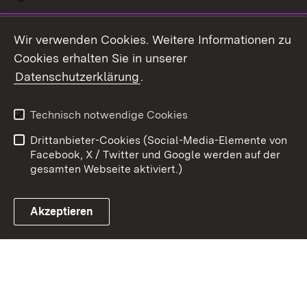
Youtube
Wir verwenden Cookies. Weitere Informationen zu
Cookies erhalten Sie in unserer
Zum 
Datenschutzerklärung
.
Kontakt
Datenschutz
Benutzungshinweise
Erklärung zur
Technisch notwendige Cookies
Barrierefreiheit
Drittanbieter-Cookies (Social-Media-Elemente von
Impressum
Cookies
Facebook, X / Twitter und Google werden auf der
gesamten Webseite aktiviert.)
Akzeptieren
Link zum Landesportal