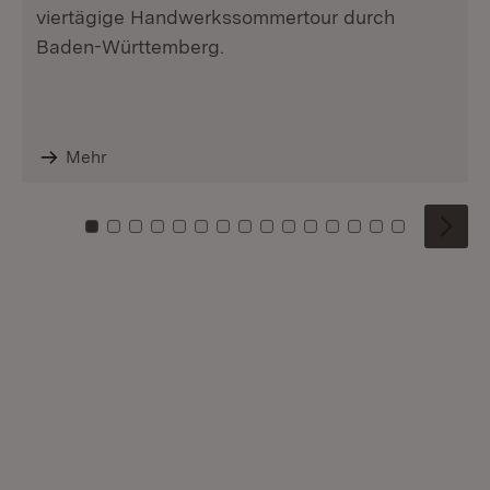
viertägige Handwerkssommertour durch
Baden-Württemberg.
Mehr
Zu Kachel: 0
Zu Kachel: 1
Zu Kachel: 2
Zu Kachel: 3
Zu Kachel: 4
Zu Kachel: 5
Zu Kachel: 6
Zu Kachel: 7
Zu Kachel: 8
Zu Kachel: 9
Zu Kachel: 10
Zu Kachel: 11
Zu Kachel: 12
Zu Kachel: 1
Zu Kachel