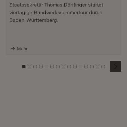
Staatssekretär Thomas Dörflinger startet
viertägige Handwerkssommertour durch
Baden-Württemberg.
Mehr
Zu Kachel: 0
Zu Kachel: 1
Zu Kachel: 2
Zu Kachel: 3
Zu Kachel: 4
Zu Kachel: 5
Zu Kachel: 6
Zu Kachel: 7
Zu Kachel: 8
Zu Kachel: 9
Zu Kachel: 10
Zu Kachel: 11
Zu Kachel: 12
Zu Kachel: 1
Zu Kachel