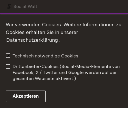
Social Wall
Youtube
Wir verwenden Cookies. Weitere Informationen zu
Cookies erhalten Sie in unserer
Zum 
Datenschutzerklärung
.
Kontakt
Datenschutz
Benutzungshinweise
Erklärung zur
Technisch notwendige Cookies
Barrierefreiheit
Drittanbieter-Cookies (Social-Media-Elemente von
Impressum
Cookies
Facebook, X / Twitter und Google werden auf der
gesamten Webseite aktiviert.)
Akzeptieren
Link zum Landesportal