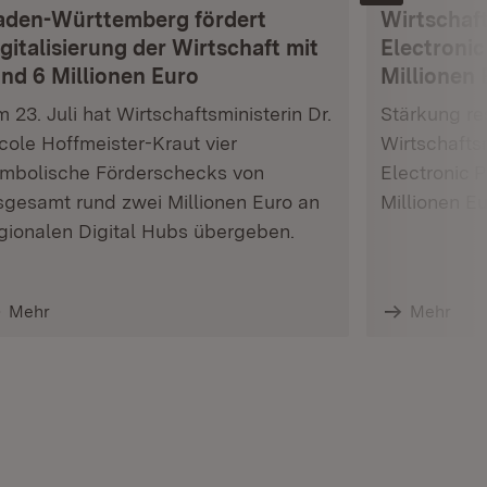
aden-Württemberg fördert
Wirtschaft
gitalisierung der Wirtschaft mit
Electronic
und 6 Millionen Euro
Millionen 
 23. Juli hat Wirtschaftsministerin Dr.
Stärkung res
cole Hoffmeister-Kraut vier
Wirtschafts
mbolische Förderschecks von
Electronic 
sgesamt rund zwei Millionen Euro an
Millionen E
gionalen Digital Hubs übergeben.
Mehr
Mehr