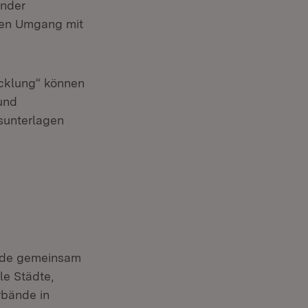
ender
ten Umgang mit
cklung“ können
 und
sunterlagen
rde gemeinsam
le Städte,
bände in