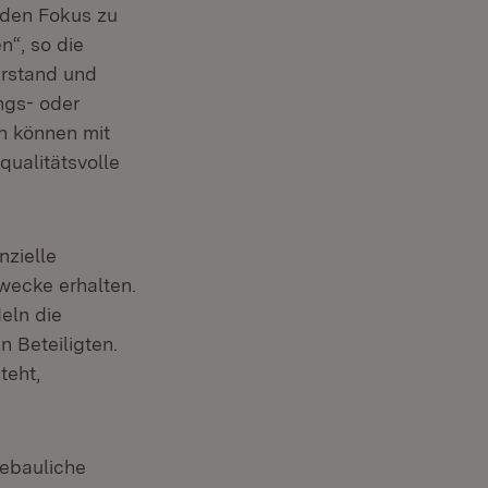
 den Fokus zu
n“, so die
erstand und
ngs- oder
 können mit
qualitätsvolle
zielle
wecke erhalten.
eln die
 Beteiligten.
teht,
ebauliche