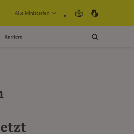
(Öffnet in neuem Fenster)
Alle Ministerien
Karriere
n
etzt