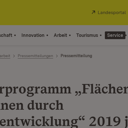
Extern:
Landesportal
schaft
Innovation
Arbeit
Tourismus
Service
arbeit
Pressemitteilungen
Pressemitteilung
rprogramm „Fläche
nen durch
entwicklung“ 2019 j