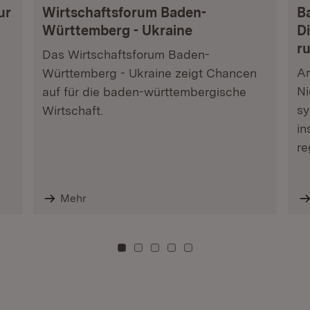
ur
Wirtschaftsforum Baden-
B
Württemberg - Ukraine
Di
r
Das Wirtschaftsforum Baden-
Am
Württemberg - Ukraine zeigt Chancen
Ni
auf für die baden-württembergische
sy
Wirtschaft.
in
re
Mehr
Zu Kachel: 0
Zu Kachel: 3
Zu Kachel: 6
Zu Kachel: 9
Zu Kachel: 12