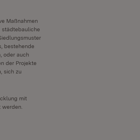
tive Maßnahmen
 städtebauliche
 Siedlungsmuster
es, bestehende
, oder auch
en der Projekte
, sich zu
cklung mit
t werden.