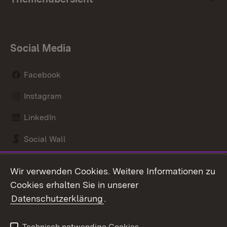
Social Media
Facebook
Instagram
LinkedIn
Social Wall
Youtube
Wir verwenden Cookies. Weitere Informationen zu
Cookies erhalten Sie in unserer
Zum 
Datenschutzerklärung
.
Kontakt
Datenschutz
Benutzungshinweise
Erklärung zur
Technisch notwendige Cookies