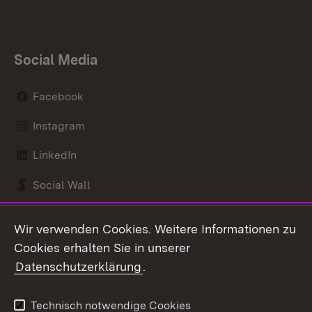
Social Media
Facebook
Instagram
LinkedIn
Social Wall
Youtube
Wir verwenden Cookies. Weitere Informationen zu
Cookies erhalten Sie in unserer
Zum 
Datenschutzerklärung
.
Kontakt
Datenschutz
Benutzungshinweise
Erklärung zur
Technisch notwendige Cookies
Barrierefreiheit