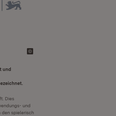
it und
et in neuem Fenster)
ezeichnet.
t. Dies
nwendungs- und
 den spielerisch