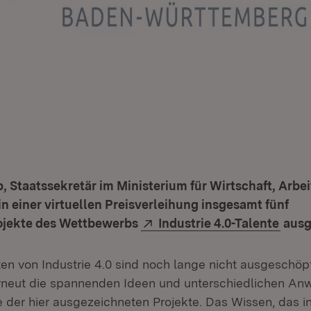
p, Staatssekretär im Ministerium für Wirtschaft, Arbe
in einer virtuellen Preisverleihung insgesamt fünf
Extern:
(Öffn
ojekte des Wettbewerbs
Industrie 4.0-Talente
ausg
en von Industrie 4.0 sind noch lange nicht ausgeschöpf
rneut die spannenden Ideen und unterschiedlichen A
der hier ausgezeichneten Projekte. Das Wissen, das in