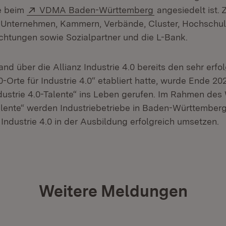
Extern:
(Öffnet in neuem 
ie beim
VDMA Baden-Württemberg
angesiedelt ist. 
n Unternehmen, Kammern, Verbände, Cluster, Hochschu
chtungen sowie Sozialpartner und die L-Bank.
d über die Allianz Industrie 4.0 bereits den sehr erfo
-Orte für Industrie 4.0“ etabliert hatte, wurde Ende 20
ustrie 4.0-Talente“ ins Leben gerufen. Im Rahmen de
Talente“ werden Industriebetriebe in Baden-Württember
 Industrie 4.0 in der Ausbildung erfolgreich umsetzen.
Weitere Meldungen