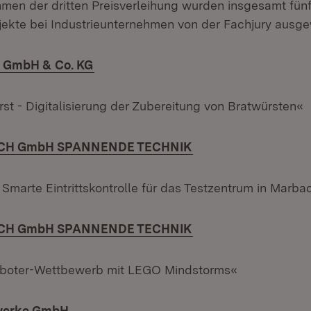
ahmen der dritten Preisverleihung wurden insgesamt fün
ekte bei Industrieunternehmen von der Fachjury ausge
(Öffnet in neuem Fenster)
GmbH & Co. KG
st - Digitalisierung der Zubereitung von Bratwürsten«
(Öffnet in neuem Fe
CH GmbH SPANNENDE TECHNIK
Smarte Eintrittskontrolle für das Testzentrum in Marb
(Öffnet in neuem Fe
CH GmbH SPANNENDE TECHNIK
boter-Wettbewerb mit LEGO Mindstorms«
(Öffnet in neuem Fenster)
werke GmbH