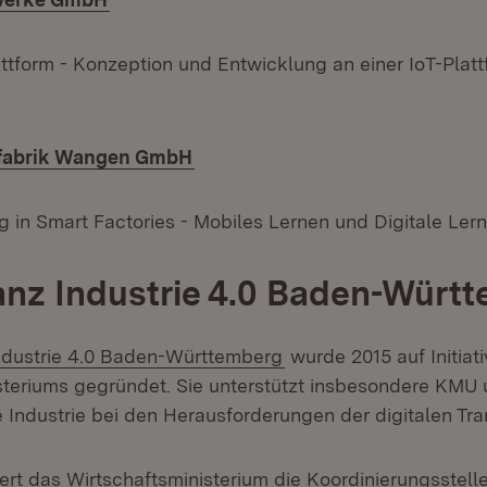
ttform - Konzeption und Entwicklung an einer IoT-Platt
(Öffnet in neuem Fenster)
abrik Wangen GmbH
g in Smart Factories - Mobiles Lernen und Digitale Lern
ianz Industrie 4.0 Baden-Würt
(Öffnet in neuem Fenst
Industrie 4.0 Baden-Württemberg
wurde 2015 auf Initiat
steriums gegründet. Sie unterstützt insbesondere KMU 
e Industrie bei den Herausforderungen der digitalen Tra
ert das Wirtschaftsministerium die Koordinierungsstelle