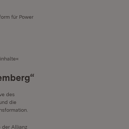
form für Power
inhalte«
temberg“
er)
ive des
und die
nsformation.
 der Allianz