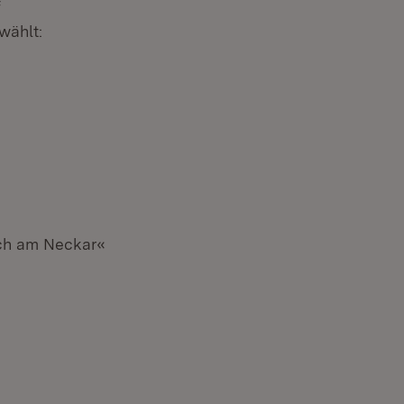
f
wählt:
nster)
ach am Neckar«
nster)