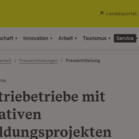
Extern:
Landesportal
schaft
Innovation
Arbeit
Tourismus
Service
arbeit
Pressemitteilungen
Pressemitteilung
nte
triebetriebe mit
ativen
ldungsprojekten