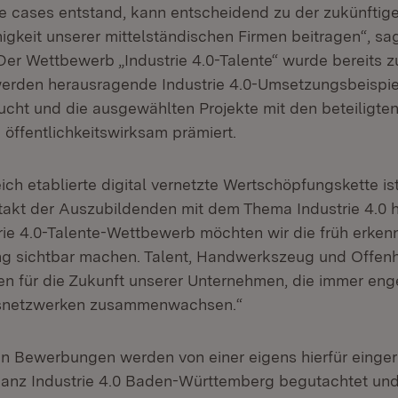
e cases entstand, kann entscheidend zu der zukünftig
gkeit unserer mittelständischen Firmen beitragen“, sa
 Der Wettbewerb „Industrie 4.0-Talente“ wurde bereits z
erden herausragende Industrie 4.0-Umsetzungsbeispiel
cht und die ausgewählten Projekte mit den beteiligte
öffentlichkeitswirksam prämiert.
eich etablierte digital vernetzte Wertschöpfungskette is
takt der Auszubildenden mit dem Thema Industrie 4.0 he
rie 4.0-Talente-Wettbewerb möchten wir die früh erken
ng sichtbar machen. Talent, Handwerkszeug und Offenh
 für die Zukunft unserer Unternehmen, die immer eng
snetzwerken zusammenwachsen.“
en Bewerbungen werden von einer eigens hierfür einger
lianz Industrie 4.0 Baden-Württemberg begutachtet und 