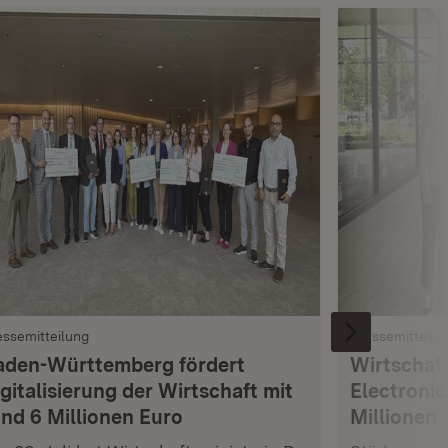
essemitteilung
Pressemitteilu
aden-Württemberg fördert
Wirtschaft
gitalisierung der Wirtschaft mit
Electronic
und 6 Millionen Euro
Millionen 