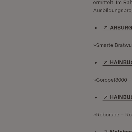
ermittelt. Im R
Ausbildungsproj
Extern:
ARBURG 
»Smarte Bratwur
Extern:
HAINBU
»Coropel3000 – 
Extern:
HAINBU
»Roborace – Ro
Extern:
Metabo