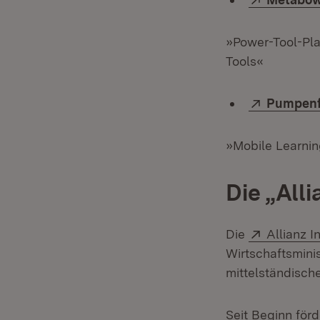
»Power-Tool-Pla
Tools«
Extern:
Pumpenf
»Mobile Learnin
Die „All
Extern:
Die
Allianz 
Wirtschaftsmini
mittelständisch
Seit Beginn förd