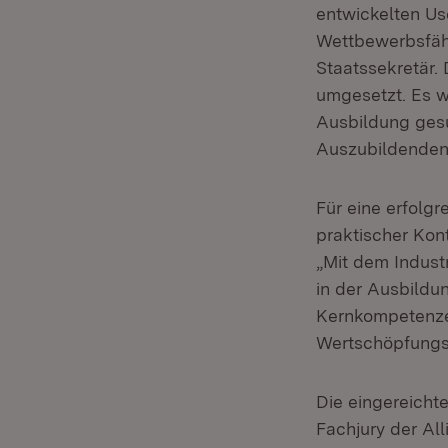
entwickelten Us
Wettbewerbsfähi
Staatssekretär.
umgesetzt. Es w
Ausbildung gesu
Auszubildenden 
Für eine erfolgr
praktischer Kon
„Mit dem Indust
in der Ausbildu
Kernkompetenzen
Wertschöpfung
Die eingereicht
Fachjury der Al