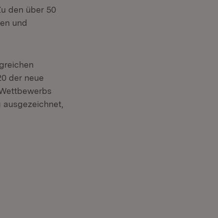
Fenster)
Zu den über 50
len und
lgreichen
20 der neue
s Wettbewerbs
g ausgezeichnet,