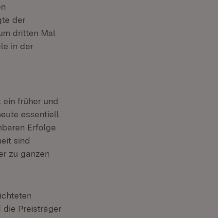
en
gte der
um dritten Mal
e in der
n
t ein früher und
ute essentiell.
nbaren Erfolge
eit sind
er zu ganzen
ichteten
die Preisträger