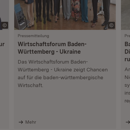
Pressemitteilung
Pr
ur
Wirtschaftsforum Baden-
B
Württemberg - Ukraine
Di
r
Das Wirtschaftsforum Baden-
Am
Württemberg - Ukraine zeigt Chancen
Ni
auf für die baden-württembergische
sy
Wirtschaft.
in
re
Mehr