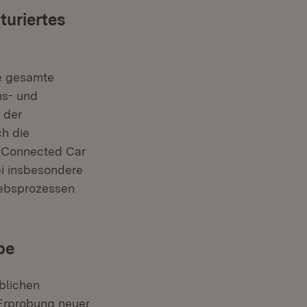
turiertes
ie gesamte
ns- und
 der
h die
s Connected Car
ei insbesondere
iebsprozessen
be
blichen
 Erprobung neuer