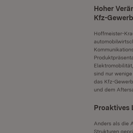
Hoher Verän
Kfz-Gewer
Hoffmeister-Kra
automobilwirtsc
Kommunikationsm
Produktpräsenta
Elektromobilitä
sind nur wenige
das Kfz-Gewerb
und dem Aftersa
Proaktives 
Anders als die 
Strukturen gepr