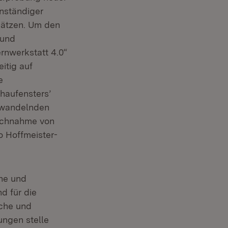
nständiger
sätzen. Um den
 und
ernwerkstatt 4.0“
itig auf
e
haufensters’
h wandelnden
ruchnahme von
o Hoffmeister-
ahe und
d für die
iche und
ngen stelle