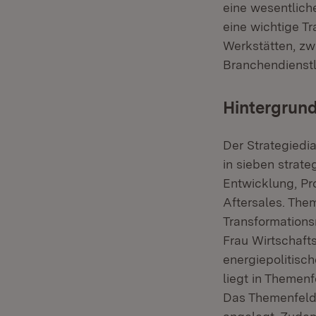
eine wesentlich
eine wichtige T
Werkstätten, zw
Branchendienstl
Hintergrund
Der Strategiedi
in sieben strat
Entwicklung, Pr
Aftersales. The
Transformations
Frau Wirtschafts
energiepolitisc
liegt in Themenf
Das Themenfeld 