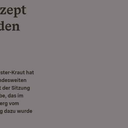
zept
 den
ster-Kraut hat
andesweiten
t der Sitzung
be, das im
berg vom
rag dazu wurde