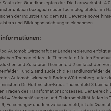
e Säule des Grundkonzeptes dar. Die Lernwerkstatt 4.0
ransferfunktion bezüglich neuer Technologiefelder im H
ischen der Industrie und dem Kfz-Gewerbe sowie hinsic
eistern und Bildungseinrichtungen einnehmen.
informationen:
alog Automobilwirtschaft der Landesregierung erfolgt 
egischen Themenfeldern. In Themenfeld 1 fallen Forschu
oduktion und Zulieferer. Themenfeld 2 umfasst den Vert
menfelder 1 und 2 sind zugleich die Handlungsfelder de
rates Automobilwirtschaft Baden-Württemberg unter de
ministerin Dr. Hoffmeister-Kraut. Themenfeld 3 beinhalt
hen Fragen des Transformationsprozesses. Der Bereich D
eld 4. Verkehrslösungen und Elektromobilität fallen in
6, Forschungs- und Innovationsumfeld, ist als Quersc