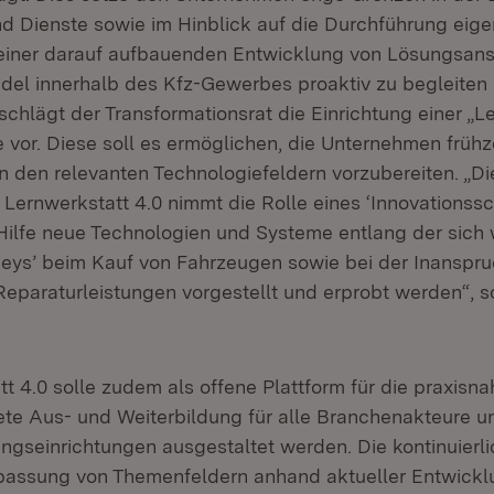
d Dienste sowie im Hinblick auf die Durchführung eige
einer darauf aufbauenden Entwicklung von Lösungsan
el innerhalb des Kfz-Gewerbes proaktiv zu begleiten
schlägt der Transformationsrat die Einrichtung einer „L
 vor. Diese soll es ermöglichen, die Unternehmen frühze
n den relevanten Technologiefeldern vorzubereiten. „Di
Lernwerkstatt 4.0 nimmt die Rolle eines ‘Innovationssc
 Hilfe neue Technologien und Systeme entlang der sic
neys’ beim Kauf von Fahrzeugen sowie bei der Inansp
eparaturleistungen vorgestellt und erprobt werden“, s
t 4.0 solle zudem als offene Plattform für die praxisn
ete Aus- und Weiterbildung für alle Branchenakteure un
ungseinrichtungen ausgestaltet werden. Die kontinuierl
assung von Themenfeldern anhand aktueller Entwicklu