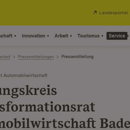
Extern:
Landesportal
schaft
Innovation
Arbeit
Tourismus
Service
arbeit
Pressemitteilungen
Pressemitteilung
at Automobilwirtschaft
ngskreis
sformationsrat
obilwirtschaft Bad