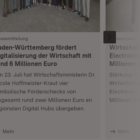
essemitteilung
Pressemitteilu
aden-Württemberg fördert
Wirtschaft
gitalisierung der Wirtschaft mit
Electronic
und 6 Millionen Euro
Millionen 
 23. Juli hat Wirtschaftsministerin Dr.
Stärkung res
cole Hoffmeister-Kraut vier
Wirtschafts
mbolische Förderschecks von
Electronic 
sgesamt rund zwei Millionen Euro an
Millionen E
gionalen Digital Hubs übergeben.
Mehr
Mehr