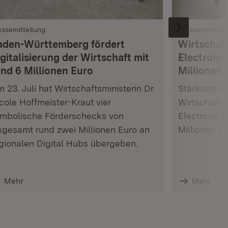
essemitteilung
Pressemitteilu
aden-Württemberg fördert
Wirtschaft
gitalisierung der Wirtschaft mit
Electronic
und 6 Millionen Euro
Millionen 
 23. Juli hat Wirtschaftsministerin Dr.
Stärkung res
cole Hoffmeister-Kraut vier
Wirtschafts
mbolische Förderschecks von
Electronic 
sgesamt rund zwei Millionen Euro an
Millionen E
gionalen Digital Hubs übergeben.
Mehr
Mehr