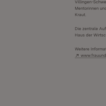
Villingen-Schwe
Mentorinnen und
Kraut.
Die zentrale Au
Haus der Wirtsch
Weitere Informa
Extern:
www.frauund