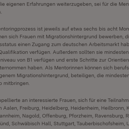
ie eigenen Erfahrungen weiterzugeben, sei für die Men
.
toringprozess ist jeweils auf etwa sechs bis acht Mon
en sich Frauen mit Migrationshintergrund bewerben, d
tsstatus einen Zugang zum deutschen Arbeitsmarkt ha
Qualifikation verfügen. Außerdem sollten sie mindesten
iveau von B1 verfügen und erste Schritte zur Orientie
ternommen haben. Als Mentorinnen können sich berufst
igenem Migrationshintergrund, beteiligen, die mindeste
b mitbringen.
ppellierte an interessierte Frauen, sich für eine Teilnahm
n Aalen, Freiburg, Heidelberg, Heidenheim, Heilbronn, K
nnheim, Nagold, Offenburg, Pforzheim, Ravensburg, R
d, Schwäbisch Hall, Stuttgart, Tauberbischofsheim, 