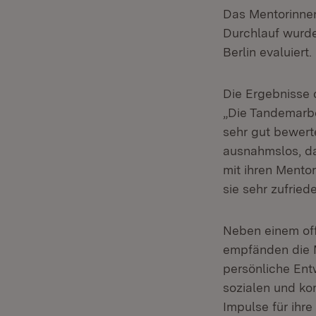
Das Mentorinnen
Durchlauf wurd
Berlin evaluiert.
Die Ergebnisse 
„Die Tandemarbe
sehr gut bewert
ausnahmslos, da
mit ihren Mento
sie sehr zufriede
Neben einem of
empfänden die M
persönliche Ent
sozialen und k
Impulse für ihr