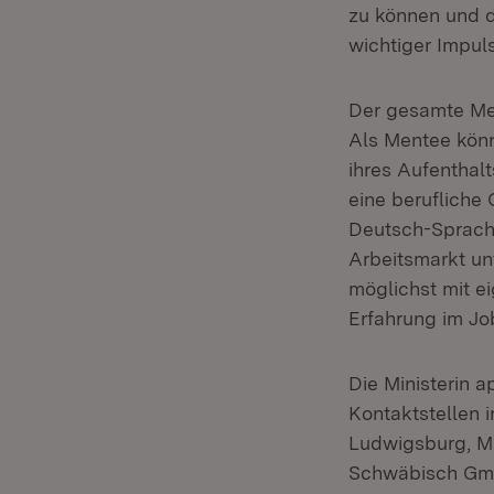
zu können und d
wichtiger Impuls
Der gesamte Men
Als Mentee könn
ihres Aufenthal
eine berufliche 
Deutsch-Sprachn
Arbeitsmarkt un
möglichst mit e
Erfahrung im Jo
Die Ministerin a
Kontaktstellen i
Ludwigsburg, Ma
Schwäbisch Gmün