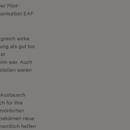
r Pilot-
anisation EAF
greich wirke:
ung als gut bis
st
inn war. Auch
stellen waren
 Austausch
h für ihre
rsönlichen
d bekämen neue
namtlich helfen