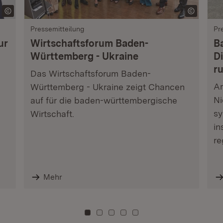
Pressemitteilung
Pr
ur
Wirtschaftsforum Baden-
B
Württemberg - Ukraine
Di
r
Das Wirtschaftsforum Baden-
Am
Württemberg - Ukraine zeigt Chancen
Ni
auf für die baden-württembergische
sy
Wirtschaft.
in
re
Mehr
Zu Kachel: 0
Zu Kachel: 3
Zu Kachel: 6
Zu Kachel: 9
Zu Kachel: 12