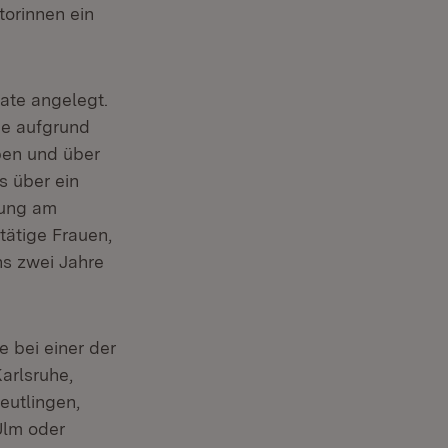
torinnen ein
ate angelegt.
ie aufgrund
ben und über
s über ein
rung am
ätige Frauen,
ns zwei Jahre
e bei einer der
arlsruhe,
eutlingen,
Ulm oder