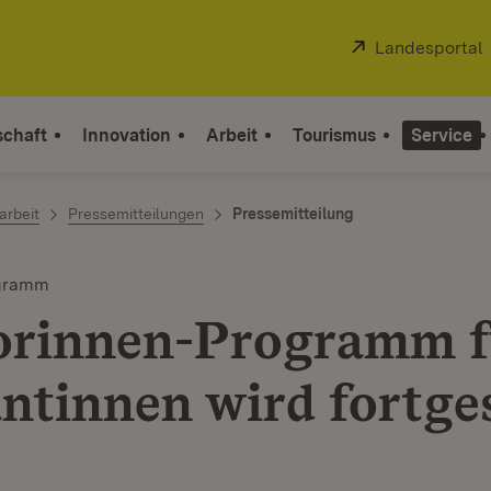
Extern:
Landesportal
schaft
Innovation
Arbeit
Tourismus
Service
arbeit
Pressemitteilungen
Pressemitteilung
ogramm
rinnen-Programm f
ntinnen wird fortge