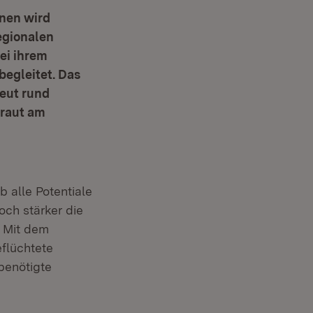
nnen wird
egionalen
ei ihrem
begleitet. Das
neut rund
Kraut am
 alle Potentiale
och stärker die
. Mit dem
flüchtete
benötigte