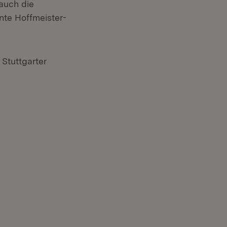
auch die
nte Hoffmeister-
Stuttgarter
t in neuem Fenster)