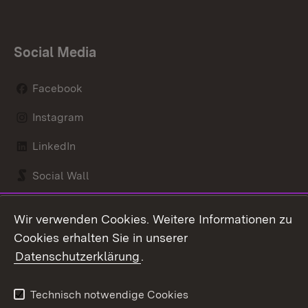
Social Media
Facebook
Instagram
LinkedIn
Social Wall
Youtube
Wir verwenden Cookies. Weitere Informationen zu
Cookies erhalten Sie in unserer
Zum 
Datenschutzerklärung
.
Kontakt
Datenschutz
Benutzungshinweise
Erklärung zur
Technisch notwendige Cookies
Barrierefreiheit