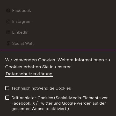
Facebook
Instagram
LinkedIn
Social Wall
Youtube
Wir verwenden Cookies. Weitere Informationen zu
Cookies erhalten Sie in unserer
Zum 
Datenschutzerklärung
.
Kontakt
Datenschutz
Benutzungshinweise
Erklärung zur
Technisch notwendige Cookies
Barrierefreiheit
Drittanbieter-Cookies (Social-Media-Elemente von
Impressum
Cookies
Facebook, X / Twitter und Google werden auf der
gesamten Webseite aktiviert.)