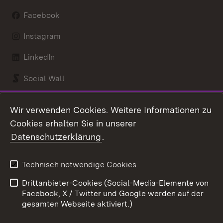
Facebook
Instagram
LinkedIn
Social Wall
Youtube
Wir verwenden Cookies. Weitere Informationen zu
Cookies erhalten Sie in unserer
Zum 
Datenschutzerklärung
.
Kontakt
Datenschutz
Benutzungshinweise
Erklärung zur
Technisch notwendige Cookies
Barrierefreiheit
Drittanbieter-Cookies (Social-Media-Elemente von
Impressum
Cookies
Facebook, X / Twitter und Google werden auf der
gesamten Webseite aktiviert.)