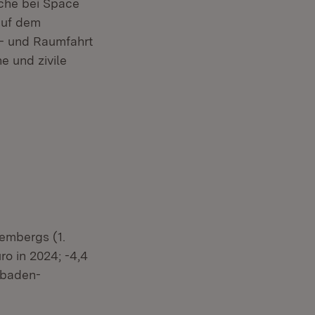
äche bei Space
auf dem
t- und Raumfahrt
e und zivile
embergs (1.
o in 2024; -4,4
 baden-