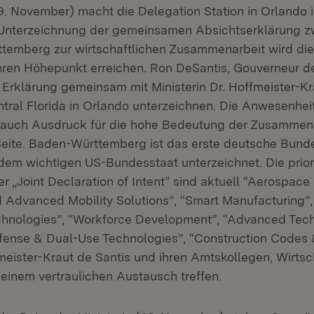
. November) macht die Delegation Station in Orlando
r Unterzeichnung der gemeinsamen Absichtserklärung z
emberg zur wirtschaftlichen Zusammenarbeit wird die
 ihren Höhepunkt erreichen. Ron DeSantis, Gouverneur 
e Erklärung gemeinsam mit Ministerin Dr. Hoffmeister-Kr
ntral Florida in Orlando unterzeichnen. Die Anwesenhei
 auch Ausdruck für die hohe Bedeutung der Zusammenar
eite. Baden-Württemberg ist das erste deutsche Bunde
m wichtigen US-Bundesstaat unterzeichnet. Die prior
 „Joint Declaration of Intent” sind aktuell “Aerospace 
 Advanced Mobility Solutions”, “Smart Manufacturing”,
chnologies”, “Workforce Development”, “Advanced Tec
efense & Dual-Use Technologies”, “Construction Codes &
meister-Kraut de Santis und ihren Amtskollegen, Wirtsc
u einem vertraulichen Austausch treffen.