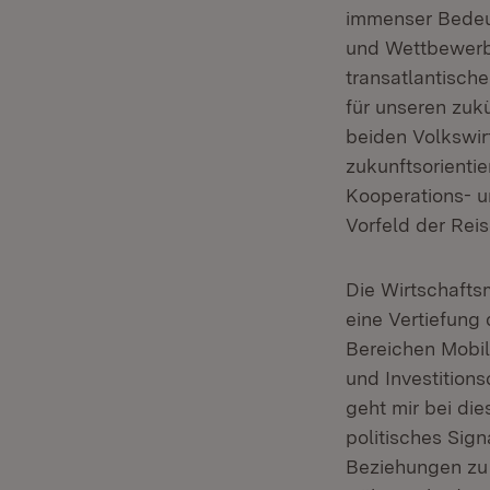
immenser Bedeut
und Wettbewerbs
transatlantisch
für unseren zukü
beiden Volkswir
zukunftsorienti
Kooperations- u
Vorfeld der Reis
Die Wirtschaftsm
eine Vertiefung
Bereichen Mobil
und Investition
geht mir bei die
politisches Sig
Beziehungen zu 