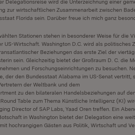
r Delegationsreise wird die Unterzeichnung einer ge
ung zur wirtschaftlichen Zusammenarbeit zwischen Ba
taat Florida sein. Darüber freue ich mich ganz besond
ählten Stationen stehen in besonderer Weise für die Vi
er US-Wirtschaft. Washington D.C. wird als politisches
ransatlantischer Beziehungen das erste Ziel der viertä
terin sein. Gleichzeitig bietet der Großraum D. C. die M
ernehmen und Forschungseinrichtungen zu besuchen. N
e, der den Bundesstaat Alabama im US-Senat vertritt, 
Vertretern der Weltbank und dem
artment zu den bilateralen Handelsbeziehungen auf d
m Round Table zum Thema Künstliche Intelligenz (KI) wir
ing Director of SAP Labs, Yaad Oren treffen. Ein Abe
otschaft in Washington bietet der Delegation eine weit
it hochrangigen Gästen aus Politik, Wirtschaft und Ve