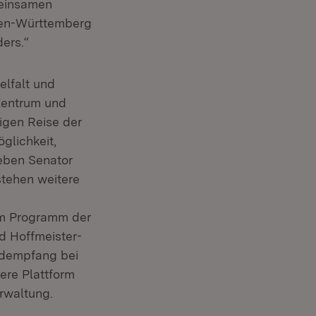
meinsamen
den-Württemberg
ers.“
elfalt und
 Zentrum und
gigen Reise der
öglichkeit,
eben Senator
stehen weitere
em Programm der
d Hoffmeister-
ndempfang bei
ere Plattform
rwaltung.