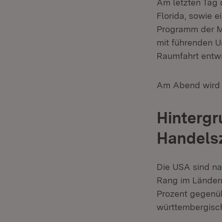
Am letzten Tag 
Florida, sowie 
Programm der Mi
mit führenden Un
Raumfahrt entwi
Am Abend wird M
Hintergr
Handels
Die USA sind na
Rang im Länderr
Prozent gegenüb
württembergisc