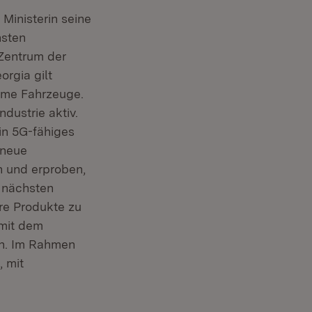
Ministerin seine
hsten
Zentrum der
orgia gilt
nome Fahrzeuge.
dustrie aktiv.
ein 5G-fähiges
 neue
n und erproben,
r nächsten
re Produkte zu
 mit dem
en. Im Rahmen
, mit