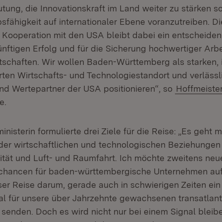
ung, die Innovationskraft im Land weiter zu stärken 
fähigkeit auf internationaler Ebene voranzutreiben. Di
e Kooperation mit den USA bleibt dabei ein entscheide
nftigen Erfolg und für die Sicherung hochwertiger Arbe
tschaften. Wir wollen Baden-Württemberg als starken, 
erten Wirtschafts- und Technologiestandort und verläss
nd Wertepartner der USA positionieren“, so
Hoffmeiste
e.
inisterin formulierte drei Ziele für die Reise: „Es geht
 der wirtschaftlichen und technologischen Beziehungen
ität und Luft- und Raumfahrt. Ich möchte zweitens neu
schancen für baden-württembergische Unternehmen auf
ser Reise darum, gerade auch in schwierigen Zeiten ein
nal für unsere über Jahrzehnte gewachsenen transatlan
senden. Doch es wird nicht nur bei einem Signal bleibe