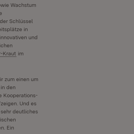
sowie Wachstum
e
nder Schlüssel
itsplätze in
innovativen und
lichen
r-Kraut
im
 mir zum einen um
 in den
e Kooperations-
zeigen. Und es
 sehr deutliches
tischen
n. Ein