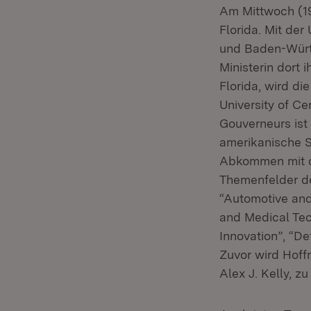
Am Mittwoch (19
Florida. Mit de
und Baden-Württ
Ministerin dort
Florida, wird di
University of Ce
Gouverneurs ist
amerikanische S
Abkommen mit de
Themenfelder der
“Automotive and
and Medical Te
Innovation”, “D
Zuvor wird Hoff
Alex J. Kelly, z