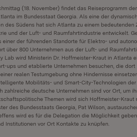
mittag (18. November) findet das Reiseprogramm der 
Atlanta im Bundesstaat Georgia. Als eine der dynamisc
n des Südens hat sich Atlanta zu einem bedeutenden 
ie und der Luft- und Raumfahrtindustrie entwickelt. Ge
ls einer der führenden Standorte für Elektro- und auto
ort über 800 Unternehmen aus der Luft- und Raumfahrtin
y Lab wird Ministerin Dr. Hoffmeister-Kraut in Atlanta 
tart-ups und etablierte Unternehmen besuchen, die dort
 einer realen Testumgebung ohne Hindernisse einsetze
ntelligente Mobilitäts- und Smart-City-Technologien de
h zahlreiche deutsche Unternehmen sind vor Ort, um ih
rtschaftspolitische Themen wird sich Hoffmeister-Kraut
ster des Bundesstaats Georgia, Pat Wilson, austausch
ffens wird es für die Delegation die Möglichkeit geben
 Institutionen vor Ort Kontakte zu knüpfen.