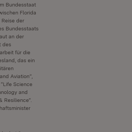
 im Bundesstaat
wischen Florida
 Reise der
des Bundesstaats
aut an der
t des
beit für die
sland, das ein
itären
and Aviation”,
 “Life Science
hnology and
 Resilience”.
haftsminister