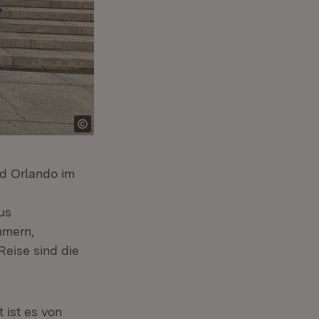
nd Orlando im
us
mmern,
eise sind die
 ist es von