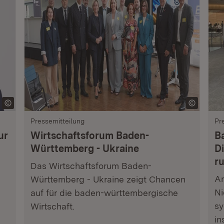
Pressemitteilung
Pr
ur
Wirtschaftsforum Baden-
B
Württemberg - Ukraine
Di
r
Das Wirtschaftsforum Baden-
Am
Württemberg - Ukraine zeigt Chancen
Ni
auf für die baden-württembergische
sy
Wirtschaft.
in