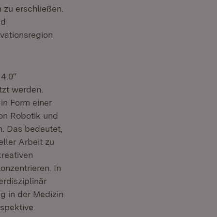
 zu erschließen.
nd
vationsregion
 4.0“
tzt werden.
in Form einer
von Robotik und
n. Das bedeutet,
ller Arbeit zu
kreativen
nzentrieren. In
rdisziplinär
g in der Medizin
spektive