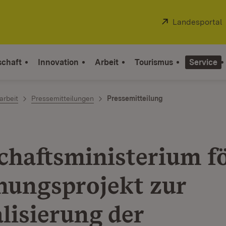
Extern:
Landesportal
schaft
Innovation
Arbeit
Tourismus
Service
arbeit
Pressemitteilungen
Pressemitteilung
chaftsministerium f
hungsprojekt zur
lisierung der