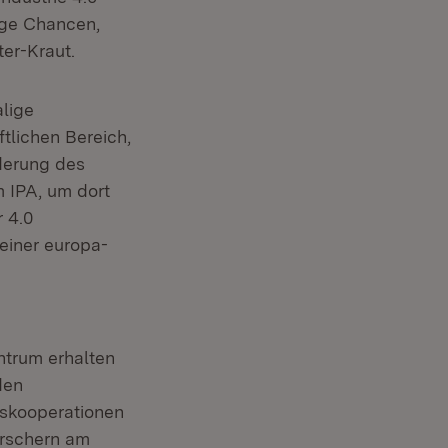
ige Chancen,
er-Kraut.
lige
tlichen Bereich,
rderung des
 IPA, um dort
 4.0
einer europa-
ntrum erhalten
den
gskooperationen
orschern am