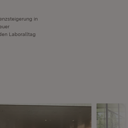
enzsteigerung in
euer
den Laboralltag