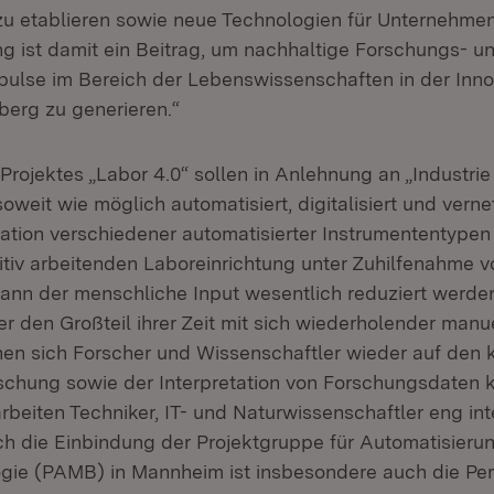
zu etablieren sowie neue Technologien für Unternehmen
g ist damit ein Beitrag, um nachhaltige Forschungs- u
ulse im Bereich der Lebenswissenschaften in der Inno
erg zu generieren.“
rojektes „Labor 4.0“ sollen in Anlehnung an „Industrie
weit wie möglich automatisiert, digitalisiert und verne
ration verschiedener automatisierter Instrumententypen 
tiv arbeitenden Laboreinrichtung unter Zuhilfenahme 
 kann der menschliche Input wesentlich reduziert werde
er den Großteil ihrer Zeit mit sich wiederholender manue
nen sich Forscher und Wissenschaftler wieder auf den 
schung sowie der Interpretation von Forschungsdaten ko
eiten Techniker, IT- und Naturwissenschaftler eng inte
 die Einbindung der Projektgruppe für Automatisierun
gie (PAMB) in Mannheim ist insbesondere auch die Per