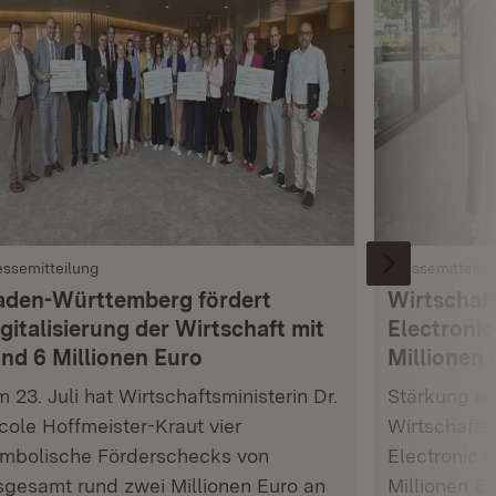
essemitteilung
Pressemitteilu
aden-Württemberg fördert
Wirtschaft
gitalisierung der Wirtschaft mit
Electronic
und 6 Millionen Euro
Millionen 
 23. Juli hat Wirtschaftsministerin Dr.
Stärkung res
cole Hoffmeister-Kraut vier
Wirtschafts
mbolische Förderschecks von
Electronic 
sgesamt rund zwei Millionen Euro an
Millionen E