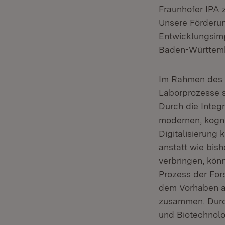
Fraunhofer IPA 
Unsere Förderun
Entwicklungsimp
Baden-Württemb
Im Rahmen des P
Laborprozesse so
Durch die Integ
modernen, kogni
Digitalisierung
anstatt wie bish
verbringen, kön
Prozess der For
dem Vorhaben arb
zusammen. Durch
und Biotechnolo