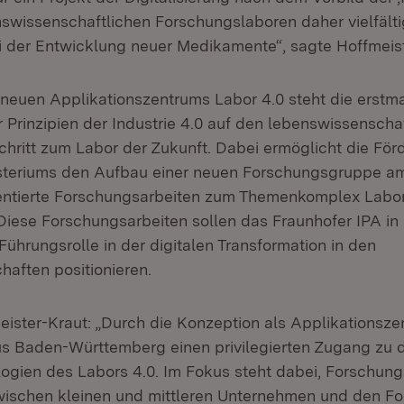
enswissenschaftlichen Forschungslaboren daher vielfält
i der Entwicklung neuer Medikamente“, sagte Hoffmeist
neuen Applikationszentrums Labor 4.0 steht die erstma
 Prinzipien der Industrie 4.0 auf den lebenswissenschaf
chritt zum Labor der Zukunft. Dabei ermöglicht die Fö
steriums den Aufbau einer neuen Forschungsgruppe am
ntierte Forschungsarbeiten zum Themenkomplex Labor
Diese Forschungsarbeiten sollen das Fraunhofer IPA in 
ührungsrolle in der digitalen Transformation in den
aften positionieren.
meister-Kraut: „Durch die Konzeption als Applikationsze
s Baden-Württemberg einen privilegierten Zugang zu 
ogien des Labors 4.0. Im Fokus steht dabei, Forschun
wischen kleinen und mittleren Unternehmen und den F