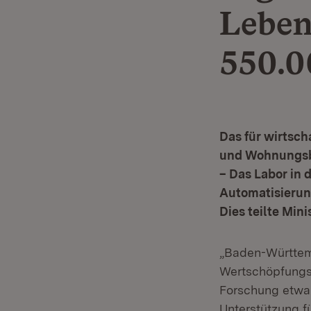
Leben
550.0
Das für wirtsch
und Wohnungsba
– Das Labor in 
Automatisierung
Dies teilte Min
„Baden-Württemb
Wertschöpfungsf
Forschung etwa 
Unterstützung fü