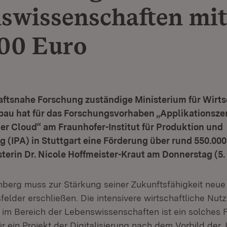
swissenschaften mit
00 Euro
aftsnahe Forschung zuständige Ministerium für Wirts
u hat für das Forschungsvorhaben „Applikationsze
der Cloud“ am Fraunhofer-Institut für Produktion und
 (IPA) in Stuttgart eine Förderung über rund 550.000
isterin Dr. Nicole Hoffmeister-Kraut am Donnerstag (5.
erg muss zur Stärkung seiner Zukunftsfähigkeit neue
elder erschließen. Die intensivere wirtschaftliche Nut
im Bereich der Lebenswissenschaften ist ein solches 
r ein Projekt der Digitalisierung nach dem Vorbild der ‚I