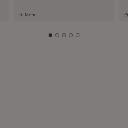
Mehr
Zu Kachel: 0
Zu Kachel: 3
Zu Kachel: 6
Zu Kachel: 9
Zu Kachel: 12