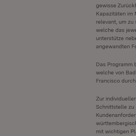
gewisse Zurückh
Kapazitäten im M
relevant, um zu
welche das jewe
unterstütze neb
angewandten F
Das Programm bei
welche von Bad
Francisco durchg
Zur individuelle
Schnittstelle 
Kundenanforderu
württembergisch
mit wichtigen Pl