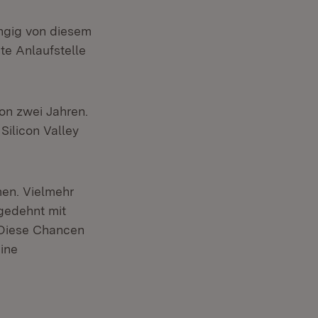
ngig von diesem
e Anlaufstelle
von zwei Jahren.
Silicon Valley
men. Vielmehr
gedehnt mit
 „Diese Chancen
eine