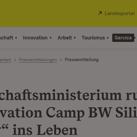
Extern:
Landesportal
schaft
Innovation
Arbeit
Tourismus
Service
arbeit
Pressemitteilungen
Pressemitteilung
chaftsministerium ru
vation Camp BW Sil
y“ ins Leben