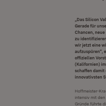
„Das Silicon Va
Gerade für unse
Chancen, neue
zu identifizier
wir jetzt eine 
aufzuspüren“, e
offiziellen Vor
(Kalifornien) i
schaffen damit
innovativste
Hoffmeister-Kra
intensiv mit de
Gründe führte di