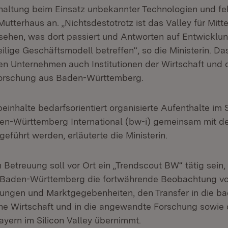
altung beim Einsatz unbekannter Technologien und f
utterhaus an. „Nichtsdestotrotz ist das Valley für Mitt
 sehen, was dort passiert und Antworten auf Entwicklun
ilige Geschäftsmodell betreffen“, so die Ministerin. D
en Unternehmen auch Institutionen der Wirtschaft und 
orschung aus Baden-Württemberg.
nhalte bedarfsorientiert organisierte Aufenthalte im Si
en-Württemberg International (bw-i) gemeinsam mit d
eführt werden, erläuterte die Ministerin.
n Betreuung soll vor Ort ein „Trendscout BW“ tätig sein,
zu Baden-Württemberg die fortwährende Beobachtung v
ngen und Marktgegebenheiten, den Transfer in die b
e Wirtschaft und in die angewandte Forschung sowie 
ayern im Silicon Valley übernimmt.