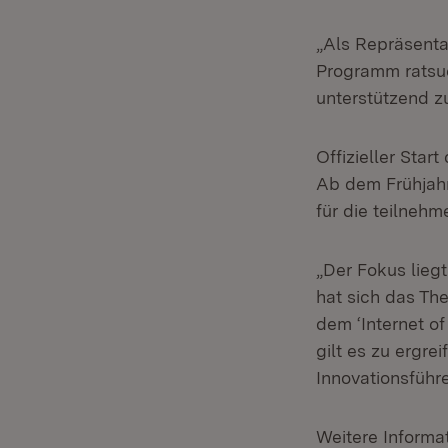
„Als Repräsenta
Programm ratsu
unterstützend z
Offizieller Star
Ab dem Frühjahr
für die teilne
„Der Fokus liegt
hat sich das Th
dem ‘Internet of
gilt es zu ergr
Innovationsführ
Weitere Informat