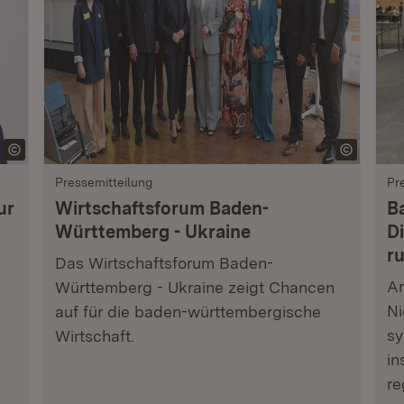
Pressemitteilung
Pr
ur
Wirtschaftsforum Baden-
B
Württemberg - Ukraine
Di
r
Das Wirtschaftsforum Baden-
Am
Württemberg - Ukraine zeigt Chancen
Ni
auf für die baden-württembergische
sy
Wirtschaft.
in
re