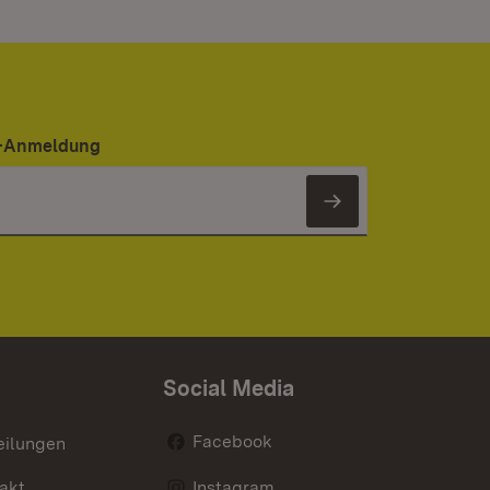
er-Anmeldung
Newsletter 
Social Media
Facebook
eilungen
akt
Instagram