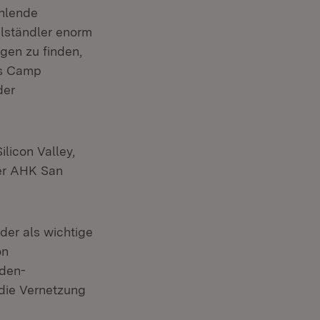
ehlende
elständler enorm
gen zu finden,
as Camp
der
licon Valley,
er AHK San
 der als wichtige
on
aden-
die Vernetzung