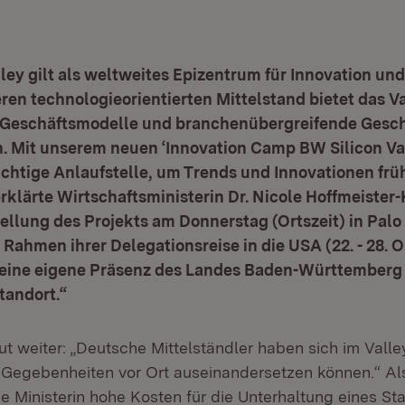
lley gilt als weltweites Epizentrum für Innovation und 
ren technologieorientierten Mittelstand bietet das V
 Geschäftsmodelle und branchenübergreifende Gesc
en. Mit unserem neuen ‘Innovation Camp BW Silicon Va
wichtige Anlaufstelle, um Trends und Innovationen frü
rklärte Wirtschaftsministerin Dr. Nicole Hoffmeister-
stellung des Projekts am Donnerstag (Ortszeit) in Palo
m Rahmen ihrer Delegationsreise in die USA (22. - 28. O
 eine eigene Präsenz des Landes Baden-Württemberg
n Standort.“
ut weiter: „Deutsche Mittelständler haben sich im Vall
n Gegebenheiten vor Ort auseinandersetzen können.“ Al
e Ministerin hohe Kosten für die Unterhaltung eines Sta