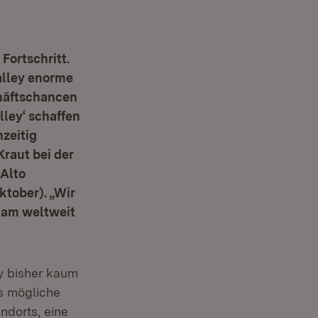
Fortschritt.
alley enorme
häftschancen
lley‘ schaffen
hzeitig
Kraut bei der
 Alto
ktober). „Wir
 am weltweit
ey bisher kaum
s mögliche
ndorts, eine