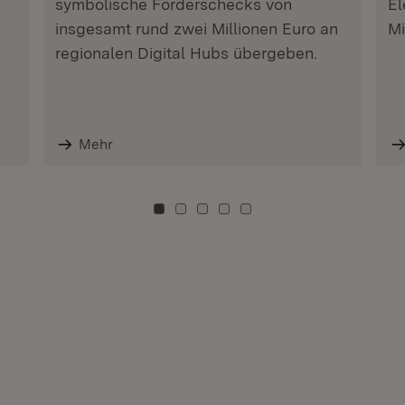
symbolische Förderschecks von
El
insgesamt rund zwei Millionen Euro an
Mi
regionalen Digital Hubs übergeben.
Mehr
Zu Kachel: 0
Zu Kachel: 3
Zu Kachel: 6
Zu Kachel: 9
Zu Kachel: 12