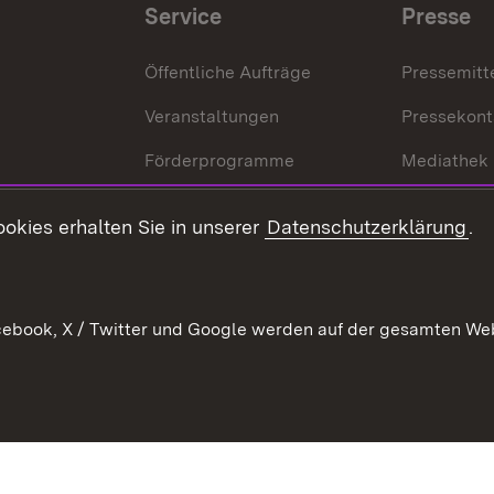
Service
Presse
Öffentliche Aufträge
Pressemitt
Veranstaltungen
Pressekont
Förderprogramme
Mediathek
Kontakt
okies erhalten Sie in unserer
Datenschutzerklärung
.
Anfahrt
ebook, X / Twitter und Google werden auf der gesamten Webs
Kontakt
Datenschutz
Benutzungshinweise
Erkläru