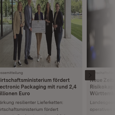
essemitteilung
Wirtschaftsför
irtschaftsministerium fördert
Neue Zeit
lectronic Packaging mit rund 2,4
Risikokapi
illionen Euro
Württemb
ärkung resilienter Lieferketten:
Landesgesel
rtschaftsministerium fördert
operativen 