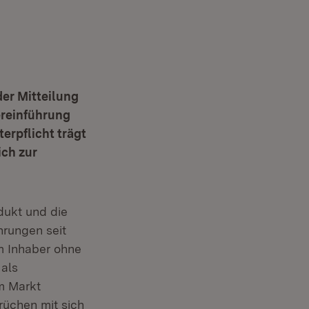
der Mitteilung
ereinführung
terpflicht trägt
ich zur
dukt und die
hrungen seit
em Inhaber ohne
 als
m Markt
üchen mit sich