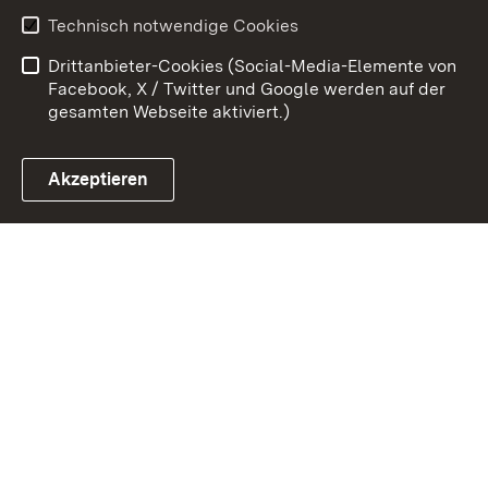
Benutzungshinweise
Erklärung zur
Technisch notwendige Cookies
Barrierefreiheit
Drittanbieter-Cookies (Social-Media-Elemente von
Impressum
Cookies
Facebook, X / Twitter und Google werden auf der
gesamten Webseite aktiviert.)
Akzeptieren
Link zum Landesportal