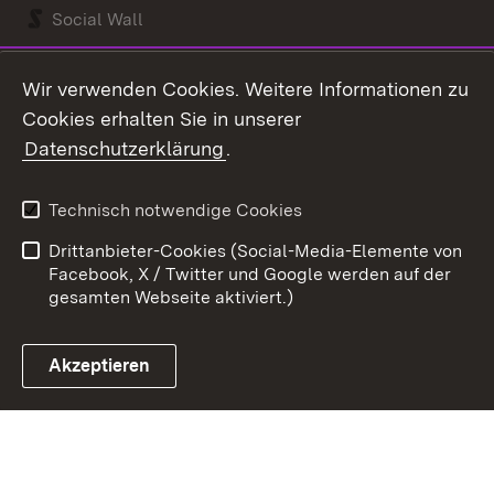
Social Wall
Youtube
Wir verwenden Cookies. Weitere Informationen zu
Cookies erhalten Sie in unserer
Zum 
Datenschutzerklärung
.
Kontakt
Datenschutz
Benutzungshinweise
Erklärung zur
Technisch notwendige Cookies
Barrierefreiheit
Drittanbieter-Cookies (Social-Media-Elemente von
Impressum
Cookies
Facebook, X / Twitter und Google werden auf der
gesamten Webseite aktiviert.)
Akzeptieren
Link zum Landesportal