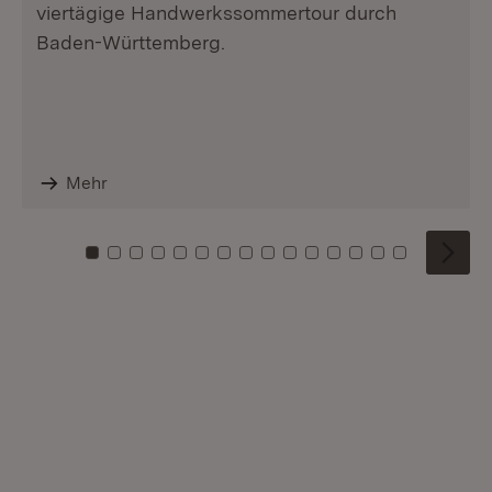
viertägige Handwerkssommertour durch
Baden-Württemberg.
Mehr
Zu Kachel: 0
Zu Kachel: 1
Zu Kachel: 2
Zu Kachel: 3
Zu Kachel: 4
Zu Kachel: 5
Zu Kachel: 6
Zu Kachel: 7
Zu Kachel: 8
Zu Kachel: 9
Zu Kachel: 10
Zu Kachel: 11
Zu Kachel: 12
Zu Kachel: 1
Zu Kachel