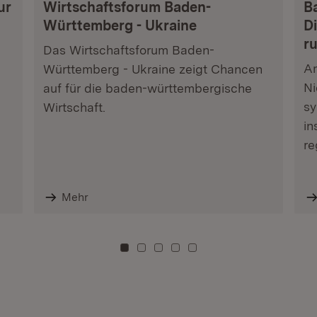
ur
Wirtschaftsforum Baden-
B
Württemberg - Ukraine
Di
r
Das Wirtschaftsforum Baden-
Am
Württemberg - Ukraine zeigt Chancen
Ni
auf für die baden-württembergische
sy
Wirtschaft.
in
re
Mehr
Zu Kachel: 0
Zu Kachel: 3
Zu Kachel: 6
Zu Kachel: 9
Zu Kachel: 12