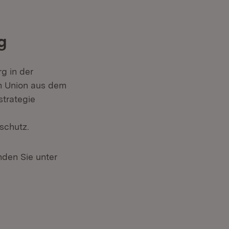
g
g in der
en Union aus dem
trategie
schutz.
nden Sie unter
)