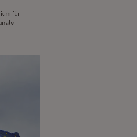
rium für
unale