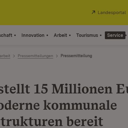
Extern:
Landesportal
schaft
Innovation
Arbeit
Tourismus
Service
arbeit
Pressemitteilungen
Pressemitteilung
stellt 15 Millionen E
oderne kommunale
strukturen bereit