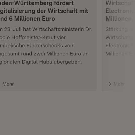
aden-Württemberg fördert
Wirtschaft
gitalisierung der Wirtschaft mit
Electronic
und 6 Millionen Euro
Millionen 
 23. Juli hat Wirtschaftsministerin Dr.
Stärkung res
cole Hoffmeister-Kraut vier
Wirtschafts
mbolische Förderschecks von
Electronic 
sgesamt rund zwei Millionen Euro an
Millionen E
gionalen Digital Hubs übergeben.
Mehr
Mehr