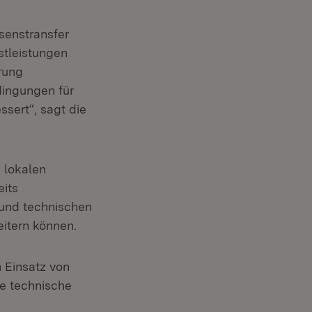
senstransfer
stleistungen
rung
dingungen für
sert“, sagt die
 lokalen
eits
n und technischen
itern können.
n Einsatz von
ne technische