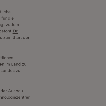
tliche
für die
ingt zudem
 betont
Dr.
us zum Start der
tliches
en im Land zu
s Landes zu
d der Ausbau
chnologiezentren