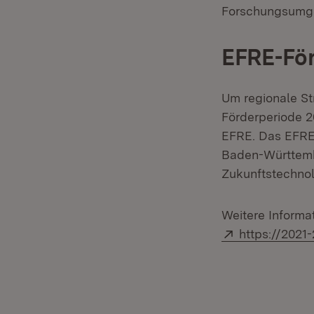
Forschungsumg
EFRE-Fö
Um regionale St
Förderperiode 2
EFRE. Das EFRE
Baden-Württemb
Zukunftstechno
Weitere Informa
Extern:
https://2021