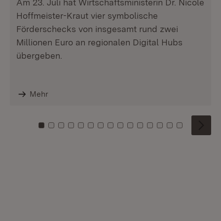
Am 23. Juli hat Wirtschaftsministerin Dr. Nicole
Hoffmeister-Kraut vier symbolische
Förderschecks von insgesamt rund zwei
Millionen Euro an regionalen Digital Hubs
übergeben.
Mehr
Zu Kachel: 0
Zu Kachel: 1
Zu Kachel: 2
Zu Kachel: 3
Zu Kachel: 4
Zu Kachel: 5
Zu Kachel: 6
Zu Kachel: 7
Zu Kachel: 8
Zu Kachel: 9
Zu Kachel: 10
Zu Kachel: 11
Zu Kachel: 12
Zu Kachel: 1
Zu Kachel