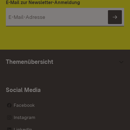
E-Mail zur Newsletter-Anmeldung
News
Themenübersicht
Social Media
Facebook
Instagram
LinkedIn