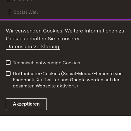
Social Wall
Youtube
Wir verwenden Cookies. Weitere Informationen zu
Cookies erhalten Sie in unserer
Zum 
Datenschutzerklärung
.
Kontakt
Datenschutz
Benutzungshinweise
Erklärung zur
Technisch notwendige Cookies
Barrierefreiheit
Drittanbieter-Cookies (Social-Media-Elemente von
Impressum
Cookies
Facebook, X / Twitter und Google werden auf der
gesamten Webseite aktiviert.)
Akzeptieren
Link zum Landesportal