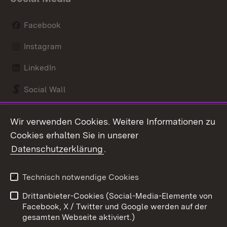
Facebook
Instagram
LinkedIn
Social Wall
Youtube
Wir verwenden Cookies. Weitere Informationen zu
Cookies erhalten Sie in unserer
Zum 
Datenschutzerklärung
.
Kontakt
Datenschutz
Benutzungshinweise
Erklärung zur
Technisch notwendige Cookies
Barrierefreiheit
Drittanbieter-Cookies (Social-Media-Elemente von
Impressum
Cookies
Facebook, X / Twitter und Google werden auf der
gesamten Webseite aktiviert.)