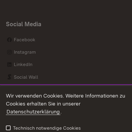
Social Media
Facebook
Instagram
LinkedIn
Social Wall
Youtube
Wir verwenden Cookies. Weitere Informationen zu
Cookies erhalten Sie in unserer
Zum 
Datenschutzerklärung
.
Kontakt
Datenschutz
Benutzungshinweise
Erklärung zur
Technisch notwendige Cookies
Barrierefreiheit