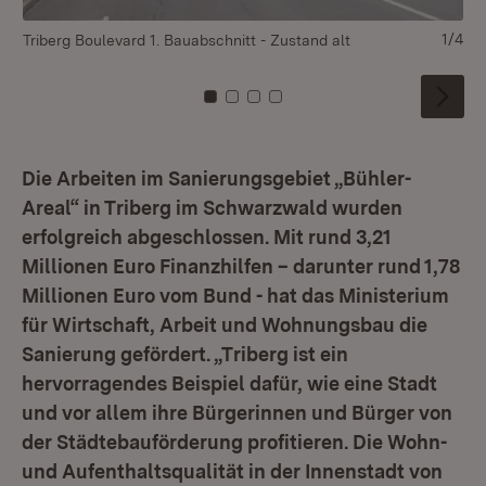
1/4
Triberg Boulevard 1. Bauabschnitt - Zustand alt
Tr
Zu Kachel: 0
Zu Kachel: 1
Zu Kachel: 2
Zu Kachel: 3
Die Arbeiten im Sanierungsgebiet „Bühler-
Areal“ in Triberg im Schwarzwald wurden
erfolgreich abgeschlossen. Mit rund 3,21
Millionen Euro Finanzhilfen – darunter rund 1,78
Millionen Euro vom Bund - hat das Ministerium
für Wirtschaft, Arbeit und Wohnungsbau die
Sanierung gefördert. „Triberg ist ein
hervorragendes Beispiel dafür, wie eine Stadt
und vor allem ihre Bürgerinnen und Bürger von
der Städtebauförderung profitieren. Die Wohn-
und Aufenthaltsqualität in der Innenstadt von