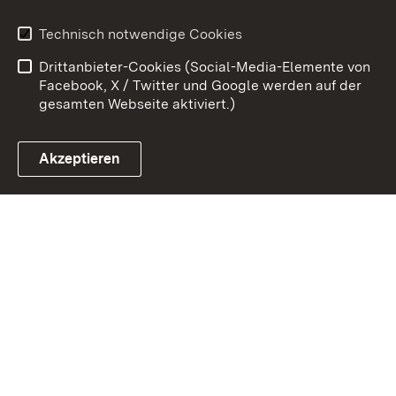
Benutzungshinweise
Erklärung zur
Technisch notwendige Cookies
Barrierefreiheit
Drittanbieter-Cookies (Social-Media-Elemente von
Impressum
Cookies
Facebook, X / Twitter und Google werden auf der
gesamten Webseite aktiviert.)
Akzeptieren
Link zum Landesportal