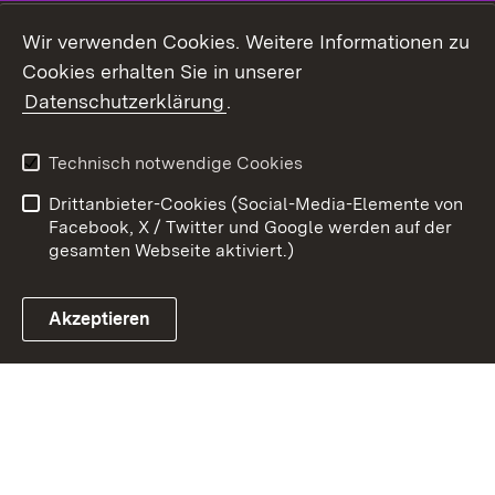
Youtube
Wir verwenden Cookies. Weitere Informationen zu
Cookies erhalten Sie in unserer
Zum 
Datenschutzerklärung
.
Kontakt
Datenschutz
Benutzungshinweise
Erklärung zur
Technisch notwendige Cookies
Barrierefreiheit
Drittanbieter-Cookies (Social-Media-Elemente von
Impressum
Cookies
Facebook, X / Twitter und Google werden auf der
gesamten Webseite aktiviert.)
Akzeptieren
Link zum Landesportal