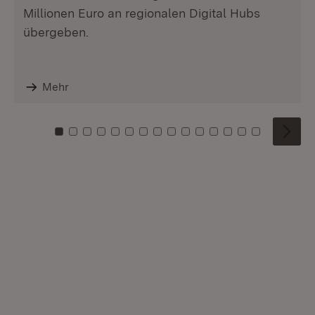
Millionen Euro an regionalen Digital Hubs
übergeben.
Mehr
Zu Kachel: 0
Zu Kachel: 1
Zu Kachel: 2
Zu Kachel: 3
Zu Kachel: 4
Zu Kachel: 5
Zu Kachel: 6
Zu Kachel: 7
Zu Kachel: 8
Zu Kachel: 9
Zu Kachel: 10
Zu Kachel: 11
Zu Kachel: 12
Zu Kachel: 1
Zu Kachel