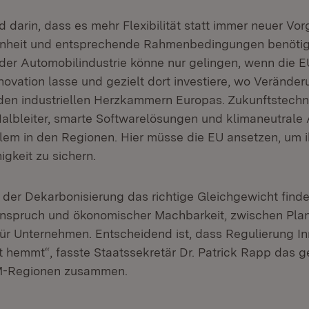
d darin, dass es mehr Flexibilität statt immer neuer Vo
enheit und entsprechende Rahmenbedingungen benötig
der Automobilindustrie könne nur gelingen, wenn die 
novation lasse und gezielt dort investiere, wo Veränder
n den industriellen Herzkammern Europas. Zukunftstech
 Halbleiter, smarte Softwarelösungen und klimaneutrale 
llem in den Regionen. Hier müsse die EU ansetzen, um i
gkeit zu sichern.
 der Dekarbonisierung das richtige Gleichgewicht find
nspruch und ökonomischer Machbarkeit, zwischen Plan
 für Unternehmen. Entscheidend ist, dass Regulierung I
ht hemmt“, fasste Staatssekretär Dr. Patrick Rapp das
M-Regionen zusammen.