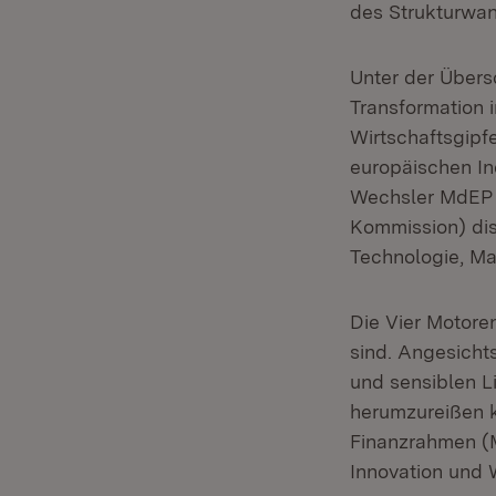
des Strukturwan
Unter der Übersc
Transformation 
Wirtschaftsgipf
europäischen Ind
Wechsler MdEP 
Kommission) disk
Technologie, Ma
Die Vier Motore
sind. Angesicht
und sensiblen L
herumzureißen 
Finanzrahmen (M
Innovation und 