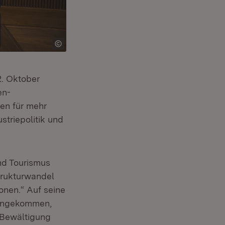
2. Oktober
en-
en für mehr
striepolitik und
und Tourismus
Strukturwandel
onen.“ Auf seine
mengekommen,
 Bewältigung