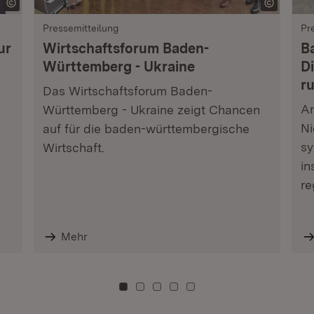
Pressemitteilung
Pr
ur
Wirtschaftsforum Baden-
B
Württemberg - Ukraine
Di
r
Das Wirtschaftsforum Baden-
Am
Württemberg - Ukraine zeigt Chancen
Ni
auf für die baden-württembergische
sy
Wirtschaft.
in
re
Mehr
Zu Kachel: 0
Zu Kachel: 3
Zu Kachel: 6
Zu Kachel: 9
Zu Kachel: 12