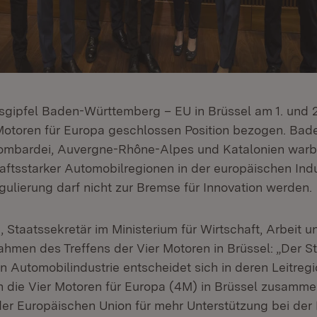
sgipfel Baden-Württemberg – EU in Brüssel am 1. und 
Motoren für Europa geschlossen Position bezogen. Bad
ombardei, Auvergne-Rhône-Alpes und Katalonien warb
aftsstarker Automobilregionen in der europäischen Indu
gulierung darf nicht zur Bremse für Innovation werden.
, Staatssekretär im Ministerium für Wirtschaft, Arbeit 
Rahmen des Treffens der Vier Motoren in Brüssel: „Der 
n Automobilindustrie entscheidet sich in deren Leitregi
n die Vier Motoren für Europa (4M) in Brüssel zusam
r Europäischen Union für mehr Unterstützung bei der