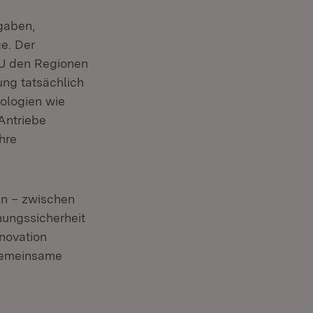
rgaben,
e. Der
EU den Regionen
ung tatsächlich
nologien wie
Antriebe
hre
en – zwischen
ungssicherheit
nnovation
 gemeinsame