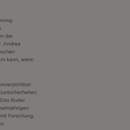
riving
m
in der
r. Andrea
ischen
hern kann, wenn
unverzichtbar
lunsicherheiten
. Das Ruder
mehrjährigen
 mit Forschung,
n.