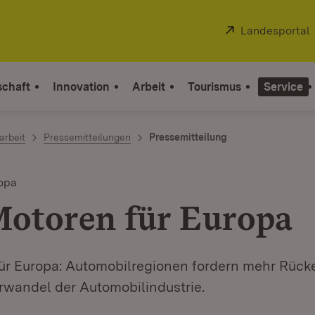
Extern:
Landesportal
schaft
Innovation
Arbeit
Tourismus
Service
arbeit
Pressemitteilungen
Pressemitteilung
ropa
Motoren für Europa
für Europa: Automobilregionen fordern mehr Rüc
rwandel der Automobilindustrie.