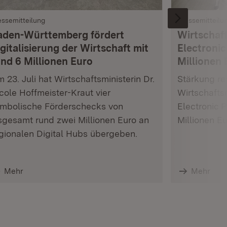
essemitteilung
Pressemitteilu
aden-Württemberg fördert
Wirtschaft
gitalisierung der Wirtschaft mit
Electronic
und 6 Millionen Euro
Millionen 
 23. Juli hat Wirtschaftsministerin Dr.
Stärkung res
cole Hoffmeister-Kraut vier
Wirtschafts
mbolische Förderschecks von
Electronic 
sgesamt rund zwei Millionen Euro an
Millionen E
gionalen Digital Hubs übergeben.
Mehr
Mehr