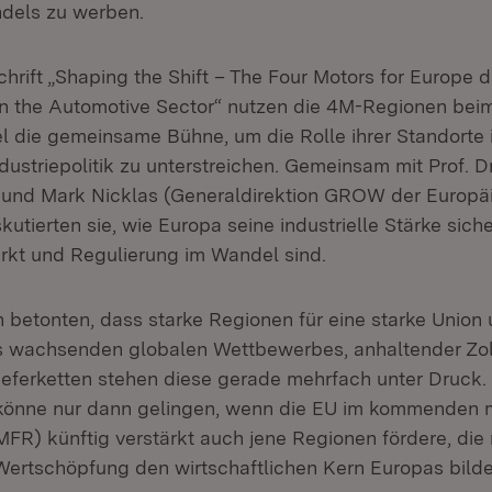
dels zu werben.
hrift „Shaping the Shift – The Four Motors for Europe d
in the Automotive Sector“ nutzen die 4M-Regionen bei
el die gemeinsame Bühne, um die Rolle ihrer Standorte 
ustriepolitik zu unterstreichen. Gemeinsam mit Prof. D
und Mark Nicklas (Generaldirektion GROW der Europä
utierten sie, wie Europa seine industrielle Stärke sic
rkt und Regulierung im Wandel sind.
n betonten, dass starke Regionen für eine starke Union 
s wachsenden globalen Wettbewerbes, anhaltender Zol
ieferketten stehen diese gerade mehrfach unter Druck
könne nur dann gelingen, wenn die EU im kommenden 
FR) künftig verstärkt auch jene Regionen fördere, die
Wertschöpfung den wirtschaftlichen Kern Europas bilde