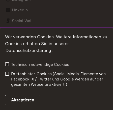
LinkedIn
Social Wall
Youtube
Wir verwenden Cookies. Weitere Informationen zu
Cookies erhalten Sie in unserer
Zum 
Datenschutzerklärung
.
Kontakt
Datenschutz
Benutzungshinweise
Erklärung zur
Technisch notwendige Cookies
Barrierefreiheit
Drittanbieter-Cookies (Social-Media-Elemente von
Impressum
Cookies
Facebook, X / Twitter und Google werden auf der
gesamten Webseite aktiviert.)
Akzeptieren
Link zum Landesportal