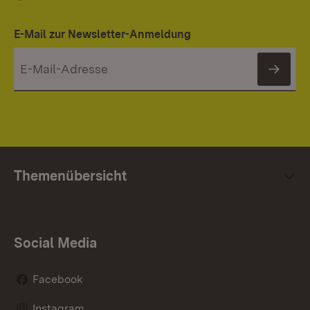
E-Mail zur Newsletter-Anmeldung
News
Themenübersicht
Social Media
Facebook
Instagram