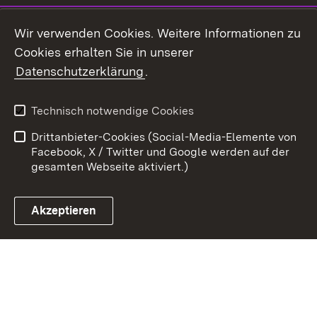
Youtube
Wir verwenden Cookies. Weitere Informationen zu
Cookies erhalten Sie in unserer
Zum 
Datenschutzerklärung
.
Kontakt
Datenschutz
Benutzungshinweise
Erklärung zur
Technisch notwendige Cookies
Barrierefreiheit
Drittanbieter-Cookies (Social-Media-Elemente von
Impressum
Cookies
Facebook, X / Twitter und Google werden auf der
gesamten Webseite aktiviert.)
Akzeptieren
Link zum Landesportal