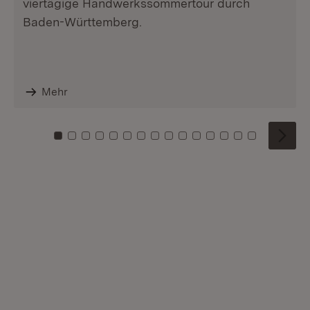
viertägige Handwerkssommertour durch
Baden-Württemberg.
Mehr
Zu Kachel: 0
Zu Kachel: 1
Zu Kachel: 2
Zu Kachel: 3
Zu Kachel: 4
Zu Kachel: 5
Zu Kachel: 6
Zu Kachel: 7
Zu Kachel: 8
Zu Kachel: 9
Zu Kachel: 10
Zu Kachel: 11
Zu Kachel: 12
Zu Kachel: 1
Zu Kachel