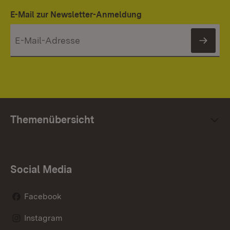
E-Mail zur Newsletter-Anmeldung
News
Themenübersicht
Social Media
Facebook
Instagram