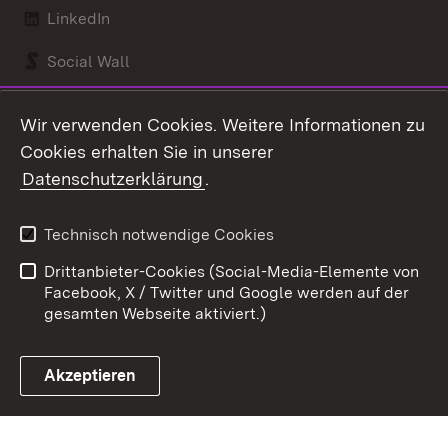
LinkedIn
Social Wall
Youtube
Wir verwenden Cookies. Weitere Informationen zu
Cookies erhalten Sie in unserer
Zum 
Datenschutzerklärung
.
Kontakt
Datenschutz
Benutzungshinweise
Erklärung zur
Technisch notwendige Cookies
Barrierefreiheit
Drittanbieter-Cookies (Social-Media-Elemente von
Impressum
Cookies
Facebook, X / Twitter und Google werden auf der
gesamten Webseite aktiviert.)
Akzeptieren
Link zum Landesportal