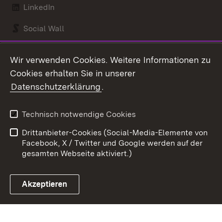
LinkedIn
Social Wall
Youtube
Wir verwenden Cookies. Weitere Informationen zu
Cookies erhalten Sie in unserer
Zum 
Datenschutzerklärung
.
Kontakt
Datenschutz
Benutzungshinweise
Erklärung zur
Technisch notwendige Cookies
Barrierefreiheit
Drittanbieter-Cookies (Social-Media-Elemente von
Impressum
Cookies
Facebook, X / Twitter und Google werden auf der
gesamten Webseite aktiviert.)
Akzeptieren
Link zum Landesportal