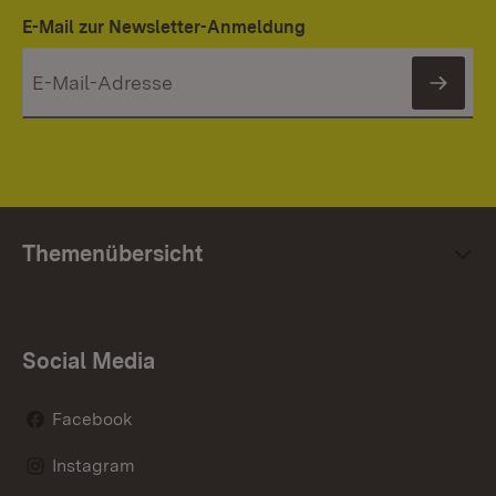
E-Mail zur Newsletter-Anmeldung
News
Themenübersicht
Social Media
Facebook
Instagram