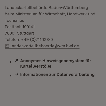
Landeskartellbehörde Baden-Württemberg
beim Ministerium für Wirtschaft, Handwerk und
Tourismus
Postfach 100141
70001 Stuttgart
Telefon: +49 (0)711 123-0
E-Mail:
landeskartellbehoerde@wm.bwl.de
Extern:
Anonymes Hinweisgebersystem für
Kartellverstöße
(Öffnet in neuem Fenster)
Informationen zur Datenverarbeitung